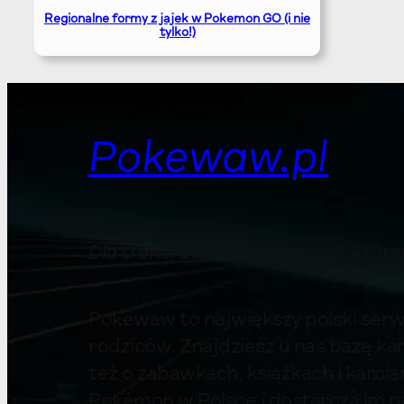
Regionalne formy z jajek w Pokemon GO (i nie
tylko!)
Pokewaw.pl
Dla trenerów (i ich rodziców!), któr
Pokewaw to największy polski serwi
rodziców. Znajdziesz u nas bazę kar
też o zabawkach, książkach i karc
Pokémon w Polsce i dostarcza im na