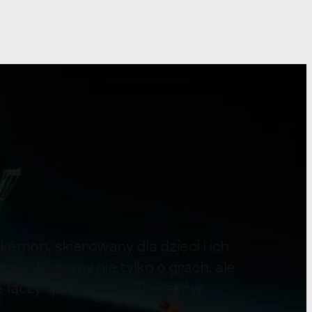
émon, skierowany dla dzieci i ich
ony. Piszemy nie tylko o grach, ale
re łączy społeczność Trenerów