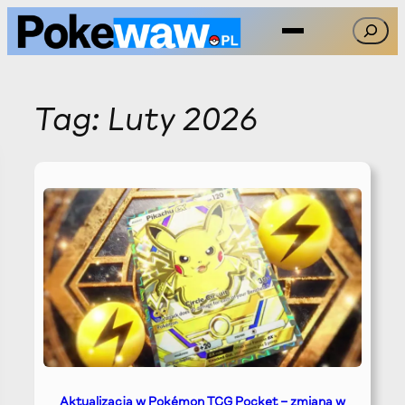
Przejdź
Szukaj
do
treści
Tag:
Luty 2026
Aktualizacja w Pokémon TCG Pocket – zmiana w