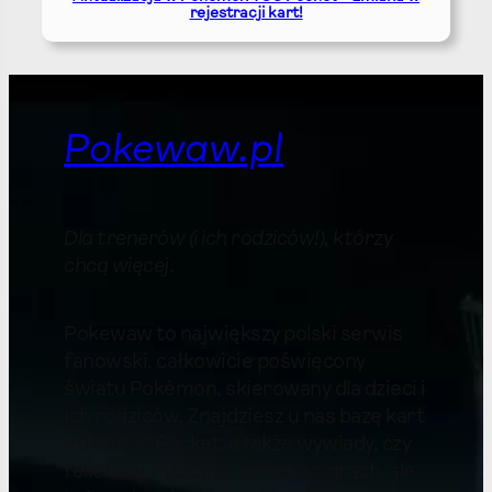
rejestracji kart!
Pokewaw.pl
Dla trenerów (i ich rodziców!), którzy
chcą więcej
.
Pokewaw to największy polski serwis
fanowski, całkowicie poświęcony
światu Pokémon, skierowany dla dzieci i
ich rodziców. Znajdziesz u nas bazę kart
Pokémon Pocket, a także wywiady, czy
felietony. Piszemy nie tylko o grach, ale