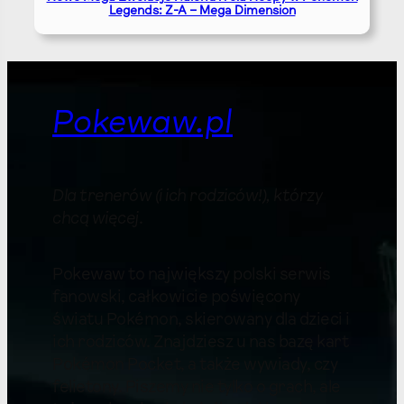
Legends: Z-A – Mega Dimension
Pokewaw.pl
Dla trenerów (i ich rodziców!), którzy
chcą więcej
.
Pokewaw to największy polski serwis
fanowski, całkowicie poświęcony
światu Pokémon, skierowany dla dzieci i
ich rodziców. Znajdziesz u nas bazę kart
Pokémon Pocket, a także wywiady, czy
felietony. Piszemy nie tylko o grach, ale