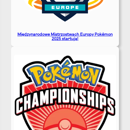
Międzynarodowe Mistrzostwach Europy Pokémon
2025 startują!