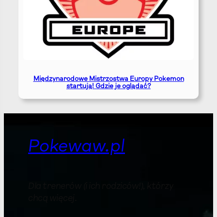
Międzynarodowe Mistrzostwa Europy Pokemon
startują! Gdzie je oglądać?
Pokewaw.pl
Dla trenerów (i ich rodziców!), którzy
chcą więcej
.