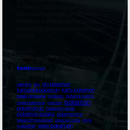
też o zabawkach, książkach i karciance
Pokémon. Od lat tworzymy miejsce,
które łączy społeczność Trenerów
Pokémon w Polsce i dostarcza im
najbardziej aktualnej i kompleksowej
wiedzy.
wersja 9.5
Pokewaw.pl (wcześniej WAW Pokemon) działa od
22.04.2014 r.
Kontakt
ze mną
gry pokemon
gry
gaming
karty pokemon
karcianka pokemon
kolekcjonowanie
nintendo switch
nintendo
pokemon
nowe pokemony
nowości
pokemon go
pokemon news
pokemon polska
pokemon tcg
ptcg
pokemon tcg pocket
pokemon unite
waw pokemon
vulpister