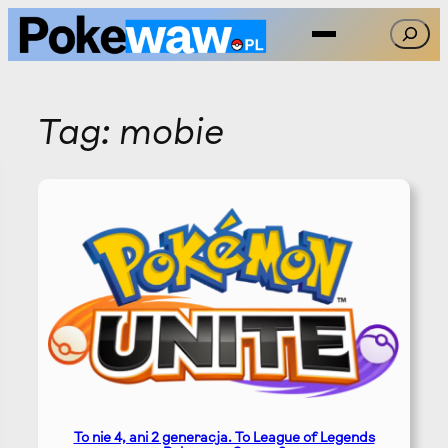
Przejdź
Szukaj
do
treści
Tag:
mobie
To nie 4, ani 2 generacja. To League of Legends