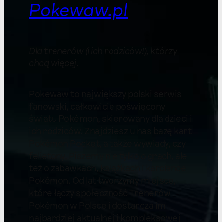
Pokewaw.pl
Dla trenerów (i ich rodziców!), którzy
chcą więcej
.
Pokewaw to największy polski serwis
fanowski, całkowicie poświęcony
światu Pokémon, skierowany dla dzieci i
ich rodziców. Znajdziesz u nas bazę kart
Pokémon Pocket, a także wywiady, czy
felietony. Piszemy nie tylko o grach, ale
też o zabawkach, książkach i karciance
Pokémon. Od lat tworzymy miejsce,
które łączy społeczność Trenerów
Pokémon w Polsce i dostarcza im
najbardziej aktualnej i kompleksowej