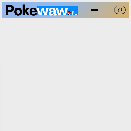
Przejdź
Szukaj
do
treści