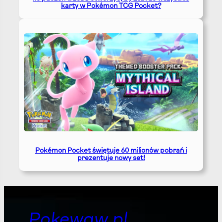
karty w Pokémon TCG Pocket?
Pokémon Pocket świętuje 60 milionów pobrań i
prezentuje nowy set!
Pokewaw.pl