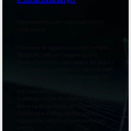
Dla trenerów (i ich rodziców!), którzy
chcą więcej
.
Pokewaw to największy polski serwis
fanowski, całkowicie poświęcony
światu Pokémon, skierowany dla dzieci i
ich rodziców. Znajdziesz u nas bazę kart
Pokémon Pocket, a także wywiady, czy
felietony. Piszemy nie tylko o grach, ale
też o zabawkach, książkach i karciance
Pokémon. Od lat tworzymy miejsce,
które łączy społeczność Trenerów
Pokémon w Polsce i dostarcza im
najbardziej aktualnej i kompleksowej
wiedzy.