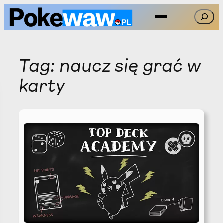
Przejdź
Szukaj
do
treści
Tag:
naucz się grać w
karty