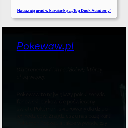
Naucz się grać w karciankę z „Top Deck Academy”
Pokewaw.pl
Dla trenerów (i ich rodziców!), którzy
chcą więcej
.
Pokewaw to największy polski serwis
fanowski, całkowicie poświęcony
światu Pokémon, skierowany dla dzieci i
ich rodziców. Znajdziesz u nas bazę kart
Pokémon Pocket, a także wywiady, czy