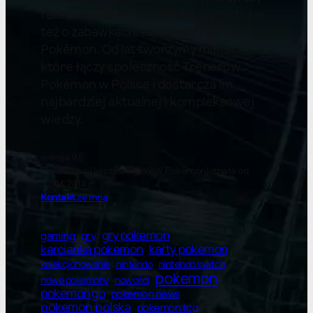
felietony. Piszemy nie tylko o grach, ale
też o zabawkach, książkach i karciance
Pokémon. Od lat tworzymy miejsce,
które łączy społeczność Trenerów
Pokémon w Polsce i dostarcza im
najbardziej aktualnej i kompleksowej
wiedzy.
wersja 9.5
Pokewaw.pl (wcześniej WAW Pokemon) działa od
22.04.2014 r.
Kontakt
ze mną
gry pokemon
gry
gaming
karty pokemon
karcianka pokemon
kolekcjonowanie
nintendo switch
nintendo
pokemon
nowe pokemony
nowości
pokemon go
pokemon news
pokemon polska
pokemon tcg