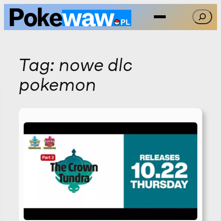
Przejdź
Szukaj
do
treści
Tag:
nowe dlc
pokemon