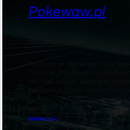
Pokewaw.pl
Dla trenerów (i ich rodziców!), któr
Pokewaw to największy polski serwi
rodziców. Znajdziesz u nas bazę kar
też o zabawkach, książkach i karc
Pokémon w Polsce i dostarcza im na
wersja 9.5
Pokewaw.pl (wcześniej WAW Pokemon) działa od 22.04.20
Kontakt
ze mną