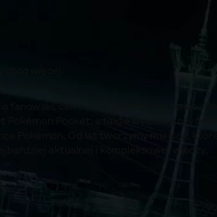
zy chcą więcej
.
s fanowski, całkowicie poświęcony światu Pok
t Pokémon Pocket, a także wywiady, czy feliet
iance Pokémon. Od lat tworzymy miejsce, któ
jbardziej aktualnej i kompleksowej wiedzy.
14 r.