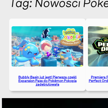
Tag:
Nowosci Pok
Bubbly Basin już jest! Pierwsza część
Premiera 
Expansion Pass do Pokémon Pokopia
Perfect Ord
zadebiutowała