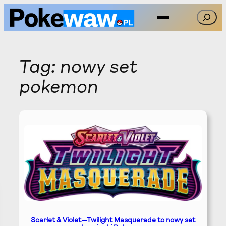
Przejdź
Szukaj
do
treści
Tag:
nowy set
pokemon
Scarlet & Violet—Twilight Masquerade to nowy set