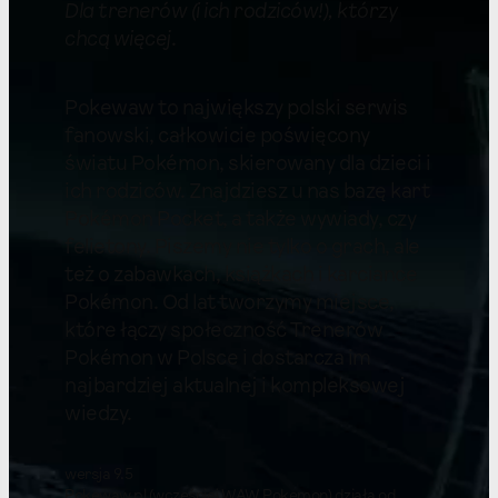
Dla trenerów (i ich rodziców!), którzy
chcą więcej
.
Pokewaw to największy polski serwis
fanowski, całkowicie poświęcony
światu Pokémon, skierowany dla dzieci i
ich rodziców. Znajdziesz u nas bazę kart
Pokémon Pocket, a także wywiady, czy
felietony. Piszemy nie tylko o grach, ale
też o zabawkach, książkach i karciance
Pokémon. Od lat tworzymy miejsce,
które łączy społeczność Trenerów
Pokémon w Polsce i dostarcza im
najbardziej aktualnej i kompleksowej
wiedzy.
wersja 9.5
Pokewaw.pl (wcześniej WAW Pokemon) działa od