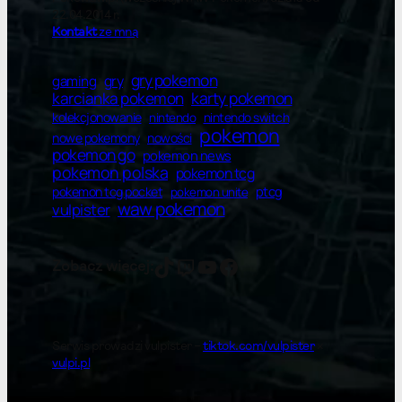
22.04.2014 r.
Kontakt
ze mną
gry pokemon
gry
gaming
karty pokemon
karcianka pokemon
kolekcjonowanie
nintendo switch
nintendo
pokemon
nowe pokemony
nowości
pokemon go
pokemon news
pokemon polska
pokemon tcg
ptcg
pokemon tcg pocket
pokemon unite
waw pokemon
vulpister
vulpister
vulpister
YT
Facebook
Zobacz więcej:
Serwis prowadzi vulpister –
tiktok.com/vulpister
×
vulpi.pl