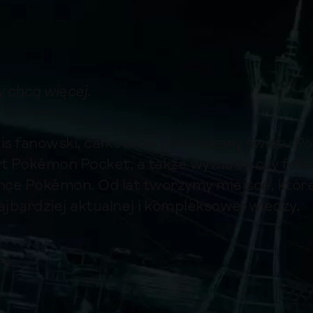
zy chcą więcej
.
s fanowski, całkowicie poświęcony światu Pok
t Pokémon Pocket, a także wywiady, czy feliet
iance Pokémon. Od lat tworzymy miejsce, któ
jbardziej aktualnej i kompleksowej wiedzy.
14 r.