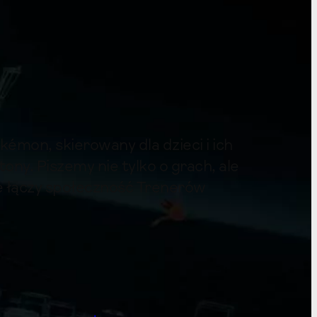
émon, skierowany dla dzieci i ich
ony. Piszemy nie tylko o grach, ale
re łączy społeczność Trenerów