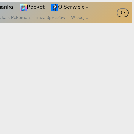
ianka
Pocket
O Serwisie
Szukaj
k kart Pokémon
Baza Sprite’ów
Więcej