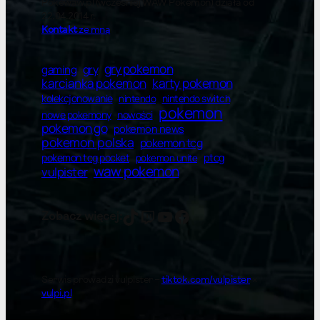
Pokewaw.pl (wcześniej WAW Pokemon) działa od
22.04.2014 r.
Kontakt
ze mną
gry pokemon
gry
gaming
karty pokemon
karcianka pokemon
kolekcjonowanie
nintendo switch
nintendo
pokemon
nowe pokemony
nowości
pokemon go
pokemon news
pokemon polska
pokemon tcg
ptcg
pokemon tcg pocket
pokemon unite
waw pokemon
vulpister
vulpister
vulpister
YT
Facebook
Zobacz więcej:
Serwis prowadzi vulpister –
tiktok.com/vulpister
×
vulpi.pl