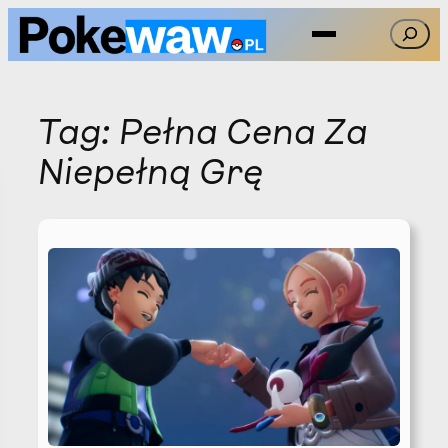
Przejdź
Szukaj
do
treści
Tag:
Pełna Cena Za
Niepełną Grę