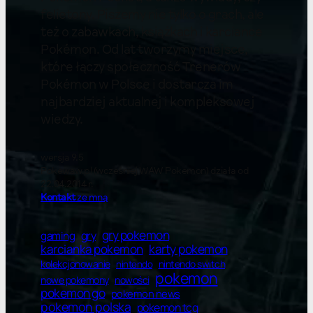
felietony. Piszemy nie tylko o grach, ale
też o zabawkach, książkach i karciance
Pokémon. Od lat tworzymy miejsce,
które łączy społeczność Trenerów
Pokémon w Polsce i dostarcza im
najbardziej aktualnej i kompleksowej
wiedzy.
wersja 9.5
Pokewaw.pl (wcześniej WAW Pokemon) działa od
22.04.2014 r.
Kontakt
ze mną
gry pokemon
gry
gaming
karty pokemon
karcianka pokemon
kolekcjonowanie
nintendo switch
nintendo
pokemon
nowe pokemony
nowości
pokemon go
pokemon news
pokemon polska
pokemon tcg