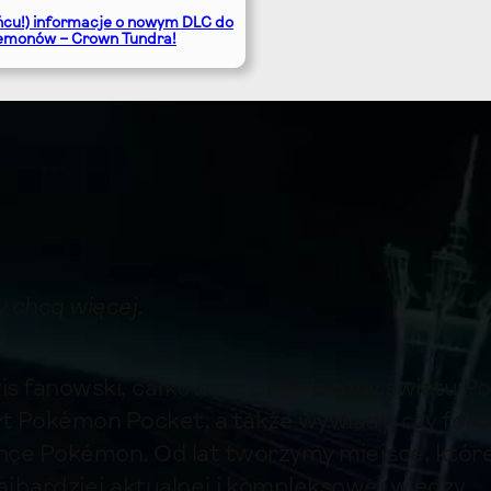
cu!) informacje o nowym DLC do
emonów – Crown Tundra!
zy chcą więcej
.
s fanowski, całkowicie poświęcony światu Pok
t Pokémon Pocket, a także wywiady, czy feliet
iance Pokémon. Od lat tworzymy miejsce, któ
jbardziej aktualnej i kompleksowej wiedzy.