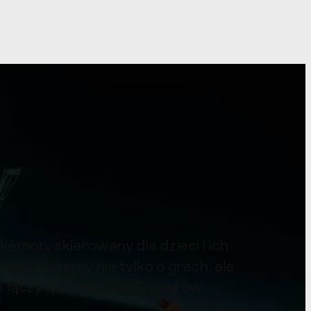
émon, skierowany dla dzieci i ich
ony. Piszemy nie tylko o grach, ale
re łączy społeczność Trenerów