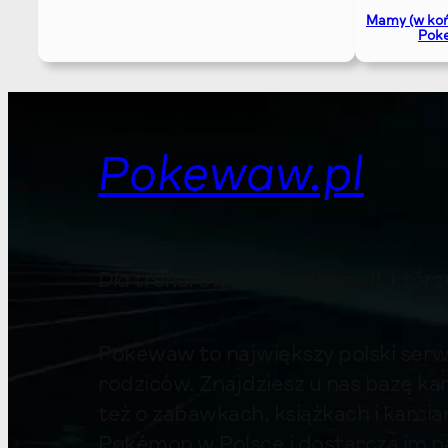
Mamy (w koń
Pok
Pokewaw.pl
Dla trenerów (i ich rodziców!), któr
Pokewaw to największy polski serwi
rodziców. Znajdziesz u nas bazę kar
też o zabawkach, książkach i karc
Pokémon w Polsce i dostarcza im na