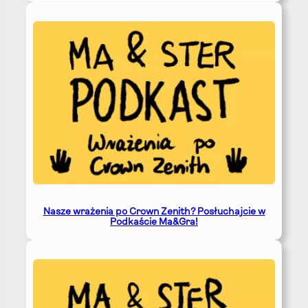
Nasze wrażenia po Crown Zenith? Posłuchajcie w
Podkaście Ma&Gra!