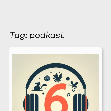
Tag:
podkast