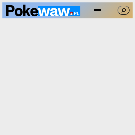
Przejdź
Szukaj
do
treści