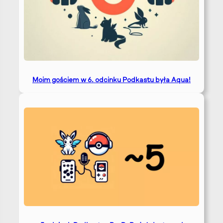
Moim gościem w 6. odcinku Podkastu była Aqua!