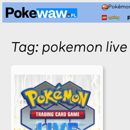
Przejdź
Pokémo
do
treści
Tag:
pokemon live