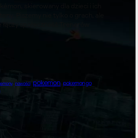
émon, skierowany dla dzieci i ich
ony. Piszemy nie tylko o grach, ale
re łączy społeczność Trenerów
pokemon
pokemon go
kemony
nowości
n