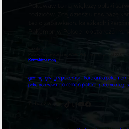
Pokewaw to największy polski serwi
rodziców. Znajdziesz u nas bazę kar
też o zabawkach, książkach i karc
Pokémon w Polsce i dostarcza im na
wersja 9.5
Pokewaw.pl (wcześniej WAW Pokemon) działa od 22.04.20
Kontakt
ze mną
gry pokemon
karcianka pokemon
gry
gaming
pokemon polska
pokemon tcg
pokemon news
p
vulpister
vulpister
YT
Facebook
Zobacz więcej: