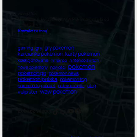
wersja 9.5
Pokewaw.pl (wcześniej WAW Pokemon) działa od
22.04.2014 r.
Kontakt
ze mną
gry pokemon
gry
gaming
karty pokemon
karcianka pokemon
kolekcjonowanie
nintendo switch
nintendo
pokemon
nowe pokemony
nowości
pokemon go
pokemon news
pokemon polska
pokemon tcg
ptcg
pokemon tcg pocket
pokemon unite
waw pokemon
vulpister
vulpister
vulpister
YT
Facebook
Zobacz więcej: