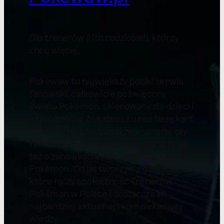
Dla trenerów (i ich rodziców!), którzy
chcą więcej
.
Pokewaw to największy polski serwis
fanowski, całkowicie poświęcony
światu Pokémon, skierowany dla dzieci i
ich rodziców. Znajdziesz u nas bazę kart
Pokémon Pocket, a także wywiady, czy
felietony. Piszemy nie tylko o grach, ale
też o zabawkach, książkach i karciance
Pokémon. Od lat tworzymy miejsce,
które łączy społeczność Trenerów
Pokémon w Polsce i dostarcza im
najbardziej aktualnej i kompleksowej
wiedzy.