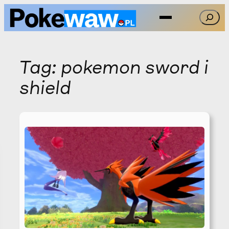
Przejdź
Szukaj
do
treści
Tag:
pokemon sword i
shield