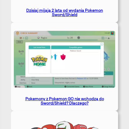
Dzisiaj mijają 2 lata od wydania Pokemon
Sword/Shield
Pokemony z Pokemon GO nie wchodzą do
Sword/Shield? Dlaczego?