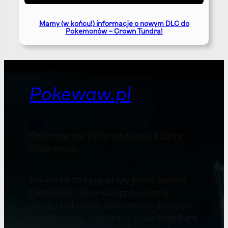
Mamy (w końcu!) informacje o nowym DLC do
Pokemonów – Crown Tundra!
Pokewaw.pl
Dla trenerów (i ich rodziców!), którzy
chcą więcej
.
Pokewaw to największy polski serwis
fanowski, całkowicie poświęcony
światu Pokémon, skierowany dla dzieci i
ich rodziców. Znajdziesz u nas bazę kart