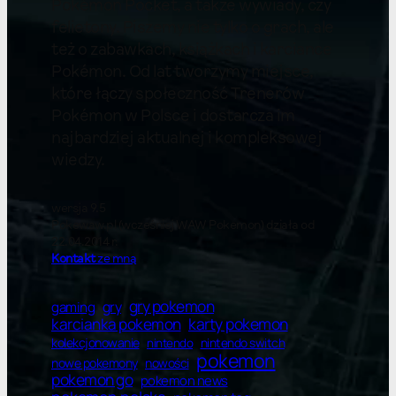
Pokémon Pocket, a także wywiady, czy
felietony. Piszemy nie tylko o grach, ale
też o zabawkach, książkach i karciance
Pokémon. Od lat tworzymy miejsce,
które łączy społeczność Trenerów
Pokémon w Polsce i dostarcza im
najbardziej aktualnej i kompleksowej
wiedzy.
wersja 9.5
Pokewaw.pl (wcześniej WAW Pokemon) działa od
22.04.2014 r.
Kontakt
ze mną
gry pokemon
gry
gaming
karty pokemon
karcianka pokemon
kolekcjonowanie
nintendo switch
nintendo
pokemon
nowe pokemony
nowości
pokemon go
pokemon news