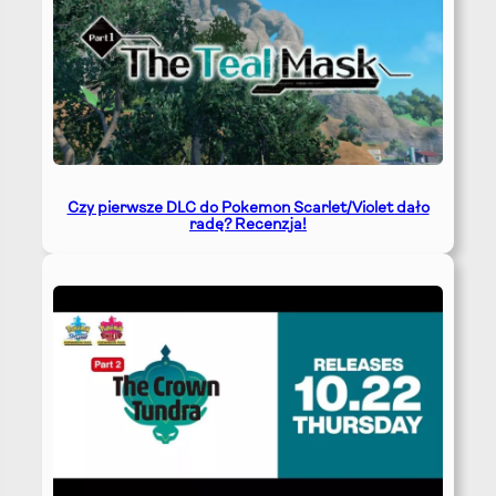
Czy pierwsze DLC do Pokemon Scarlet/Violet dało
radę? Recenzja!