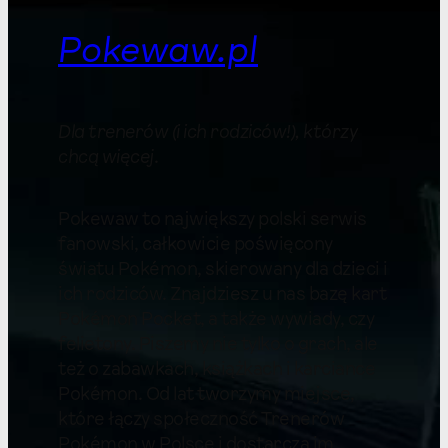
Pokewaw.pl
Dla trenerów (i ich rodziców!), którzy
chcą więcej
.
Pokewaw to największy polski serwis
fanowski, całkowicie poświęcony
światu Pokémon, skierowany dla dzieci i
ich rodziców. Znajdziesz u nas bazę kart
Pokémon Pocket, a także wywiady, czy
felietony. Piszemy nie tylko o grach, ale
też o zabawkach, książkach i karciance
Pokémon. Od lat tworzymy miejsce,
które łączy społeczność Trenerów
Pokémon w Polsce i dostarcza im