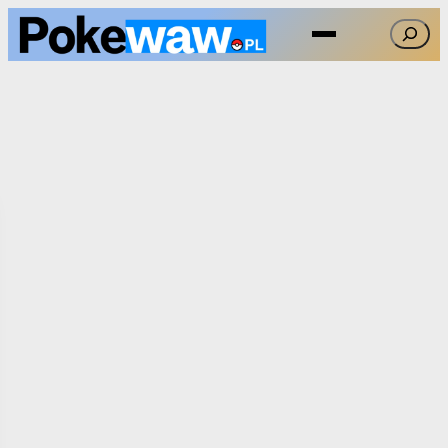
Przejdź
Szukaj
do
treści