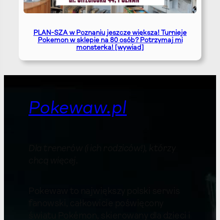
PLAN-SZA w Poznaniu jeszcze większa! Turnieje
Pokemon w sklepie na 80 osób? Potrzymaj mi
monsterka! [wywiad]
Pokewaw.pl
Dla trenerów (i ich rodziców!), którzy
chcą więcej
.
Pokewaw to największy polski serwis
fanowski, całkowicie poświęcony
światu Pokémon, skierowany dla dzieci i