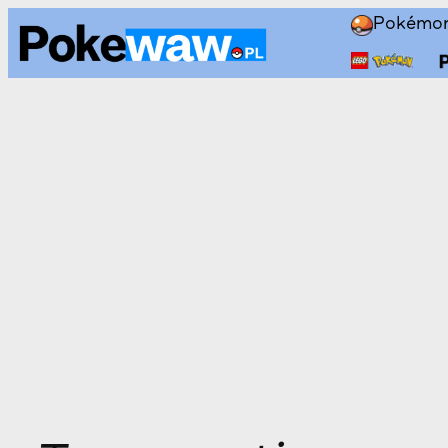
Przejdź
Pokémo
do
treści