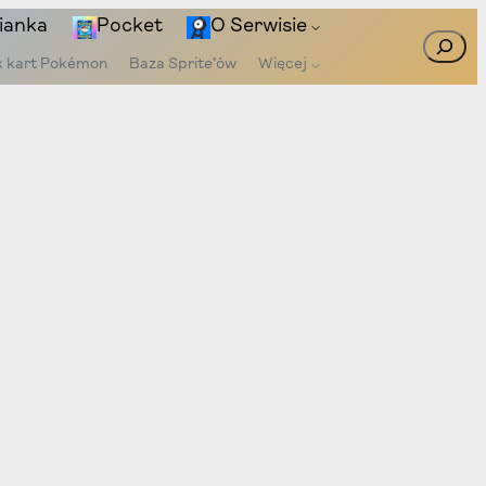
ianka
Pocket
O Serwisie
Szukaj
k kart Pokémon
Baza Sprite’ów
Więcej