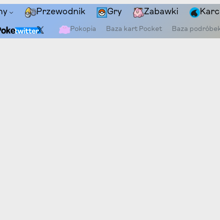
ny
Przewodnik
Gry
Zabawki
Karc
Pokopia
Baza kart Pocket
Baza podróbe