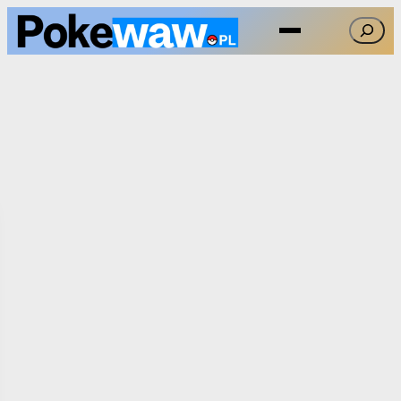
Przejdź
Szukaj
do
treści