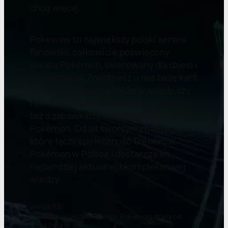
chcą więcej
.
Pokewaw to największy polski serwis
fanowski, całkowicie poświęcony
światu Pokémon, skierowany dla dzieci i
ich rodziców. Znajdziesz u nas bazę kart
Pokémon Pocket, a także wywiady, czy
felietony. Piszemy nie tylko o grach, ale
też o zabawkach, książkach i karciance
Pokémon. Od lat tworzymy miejsce,
które łączy społeczność Trenerów
Pokémon w Polsce i dostarcza im
najbardziej aktualnej i kompleksowej
wiedzy.
wersja 9.5
Pokewaw.pl (wcześniej WAW Pokemon) działa od
22.04.2014 r.