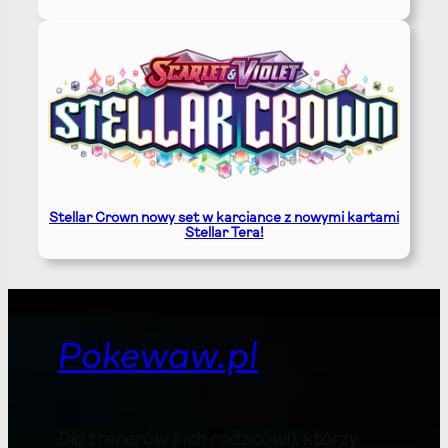
Stellar Crown nowy set w karciance z nowymi kartami
Stellar Tera!
Pokewaw.pl
Dla trenerów (i ich rodziców!), którzy