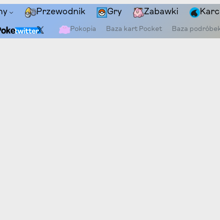
ny
Przewodnik
Gry
Zabawki
Karc
Pokopia
Baza kart Pocket
Baza podróbe