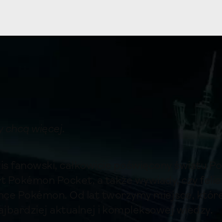
zy chcą więcej
.
s fanowski, całkowicie poświęcony światu Pok
t Pokémon Pocket, a także wywiady, czy feliet
iance Pokémon. Od lat tworzymy miejsce, któ
jbardziej aktualnej i kompleksowej wiedzy.