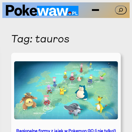
Przejdź
Szukaj
do
treści
Tag:
tauros
Regionalne formy z jajek w Pokemon GO (i nie tylko!)