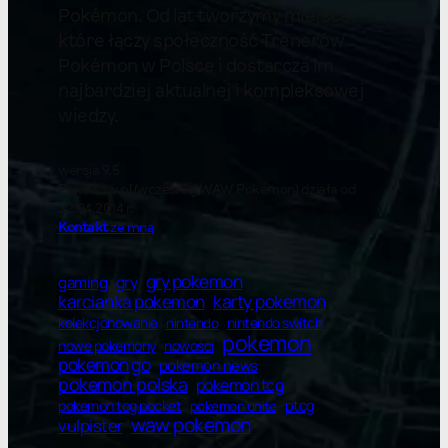
Pokémon. Od lat tworzymy miejsce,
które łączy społeczność Trenerów
Pokémon w Polsce i dostarcza im
najbardziej aktualnej i kompleksowej
wiedzy.
wersja 9.5
Pokewaw.pl (wcześniej WAW Pokemon) działa od
22.04.2014 r.
Kontakt
ze mną
gry pokemon
gry
gaming
karty pokemon
karcianka pokemon
kolekcjonowanie
nintendo switch
nintendo
pokemon
nowe pokemony
nowości
pokemon go
pokemon news
pokemon polska
pokemon tcg
ptcg
pokemon tcg pocket
pokemon unite
waw pokemon
vulpister