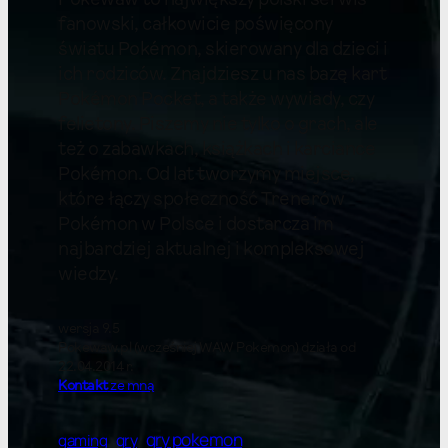
Pokewaw to największy polski serwis
fanowski, całkowicie poświęcony
światu Pokémon, skierowany dla dzieci i
ich rodziców. Znajdziesz u nas bazę kart
Pokémon Pocket, a także wywiady, czy
felietony. Piszemy nie tylko o grach, ale
też o zabawkach, książkach i karciance
Pokémon. Od lat tworzymy miejsce,
które łączy społeczność Trenerów
Pokémon w Polsce i dostarcza im
najbardziej aktualnej i kompleksowej
wiedzy.
wersja 9.5
Pokewaw.pl (wcześniej WAW Pokemon) działa od
22.04.2014 r.
Kontakt
ze mną
gry pokemon
gry
gaming