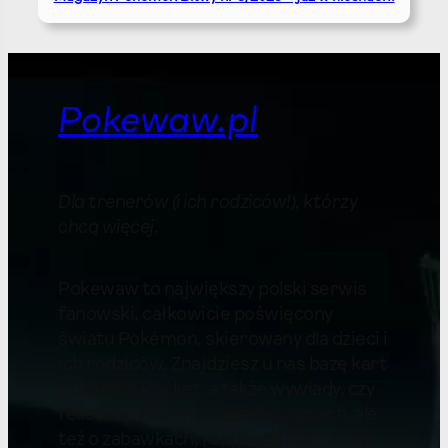
Pokewaw.pl
Dla trenerów (i ich rodziców!), którzy
chcą więcej
.
Pokewaw to największy polski serwis
fanowski, całkowicie poświęcony
światu Pokémon, skierowany dla dzieci i
ich rodziców. Znajdziesz u nas bazę kart
Pokémon Pocket, a także wywiady, czy
felietony. Piszemy nie tylko o grach, ale
też o zabawkach, książkach i karciance