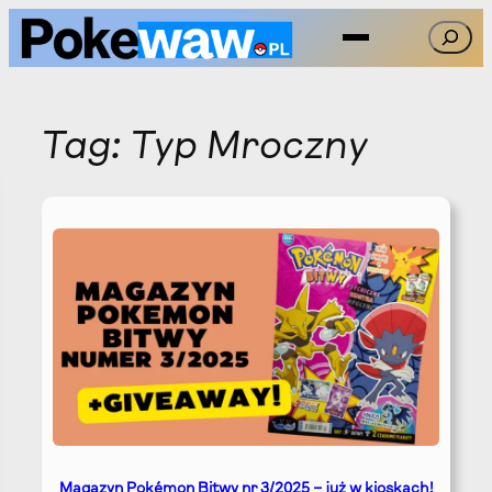
Przejdź
Szukaj
do
treści
Tag:
Typ Mroczny
Magazyn Pokémon Bitwy nr 3/2025 – już w kioskach!