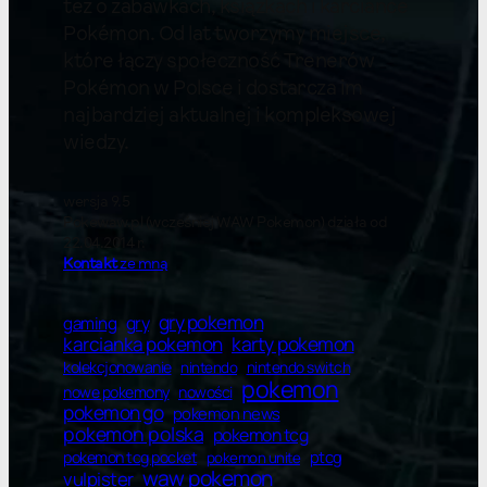
też o zabawkach, książkach i karciance
Pokémon. Od lat tworzymy miejsce,
które łączy społeczność Trenerów
Pokémon w Polsce i dostarcza im
najbardziej aktualnej i kompleksowej
wiedzy.
wersja 9.5
Pokewaw.pl (wcześniej WAW Pokemon) działa od
22.04.2014 r.
Kontakt
ze mną
gry pokemon
gry
gaming
karty pokemon
karcianka pokemon
kolekcjonowanie
nintendo switch
nintendo
pokemon
nowe pokemony
nowości
pokemon go
pokemon news
pokemon polska
pokemon tcg
ptcg
pokemon tcg pocket
pokemon unite
waw pokemon
vulpister