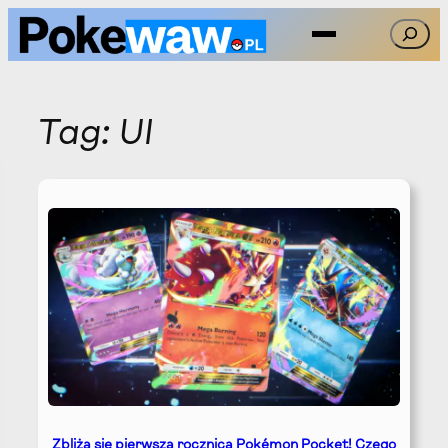
Przejdź
Szukaj
do
treści
Tag:
UI
Zbliża się pierwsza rocznica Pokémon Pocket! Czego