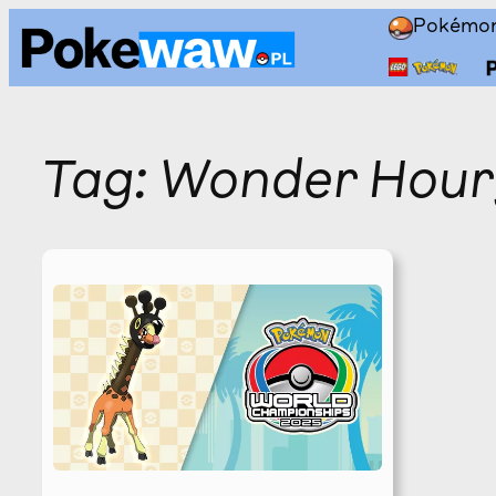
Przejdź
Pokémo
do
treści
Tag:
Wonder Hour