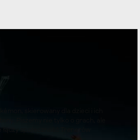
émon, skierowany dla dzieci i ich
ony. Piszemy nie tylko o grach, ale
re łączy społeczność Trenerów