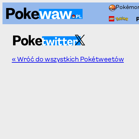
Przejdź
Pokémo
do
treści
« Wróć do wszystkich Pokétweetów