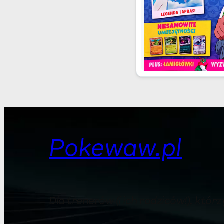
Pokewaw.pl
Dla trenerów (i ich rodziców!), któr