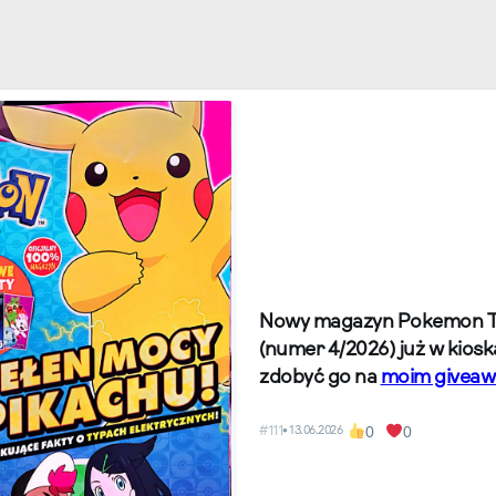
Nowy magazyn Pokemon T
(numer 4/2026) już w kiosk
zdobyć go na
moim giveaw
0
0
#111
• 13.06.2026