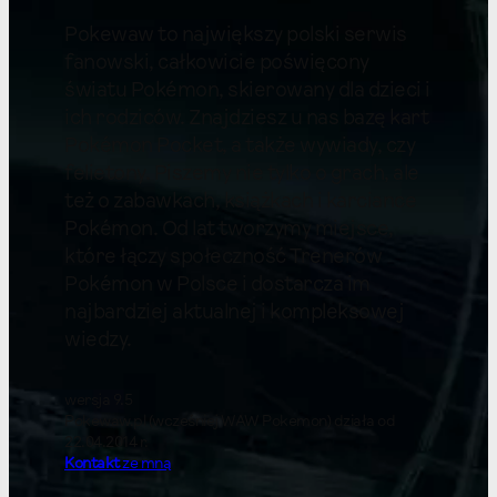
Pokewaw to największy polski serwis
fanowski, całkowicie poświęcony
światu Pokémon, skierowany dla dzieci i
ich rodziców. Znajdziesz u nas bazę kart
Pokémon Pocket, a także wywiady, czy
felietony. Piszemy nie tylko o grach, ale
też o zabawkach, książkach i karciance
Pokémon. Od lat tworzymy miejsce,
które łączy społeczność Trenerów
Pokémon w Polsce i dostarcza im
najbardziej aktualnej i kompleksowej
wiedzy.
wersja 9.5
Pokewaw.pl (wcześniej WAW Pokemon) działa od
22.04.2014 r.
Kontakt
ze mną