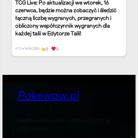
TCG Live: Po aktualizacji we wtorek, 16
czerwca, będzie można zobaczyć i śledzić
łączną liczbę wygranych, przegranych i
obliczony współczynnik wygranych dla
każdej talii w Edytorze Talii!
0
0
#115
• 14.06.2026
Pokewaw.pl
Dla trenerów (i ich rodziców!), którzy
chcą więcej
.