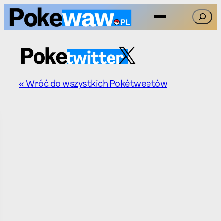
Przejdź
Szukaj
do
treści
« Wróć do wszystkich Pokétweetów