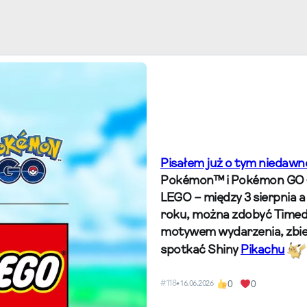
Pisałem już o tym niedawn
Pokémon™ i Pokémon GO łą
LEGO – między 3 sierpnia a
roku, można zdobyć Timed
motywem wydarzenia, zbier
spotkać Shiny
Pikachu
0
0
#118
• 16.06.2026