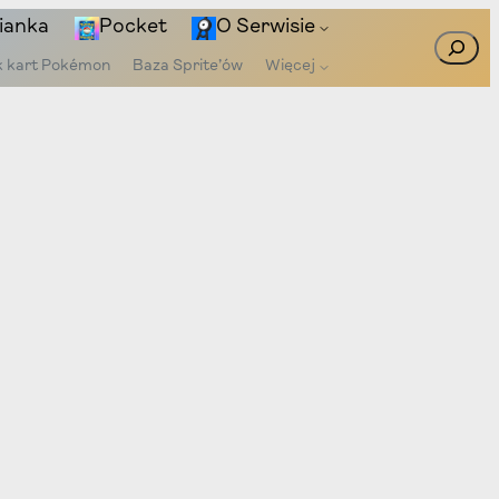
ianka
Pocket
O Serwisie
Szukaj
k kart Pokémon
Baza Sprite’ów
Więcej