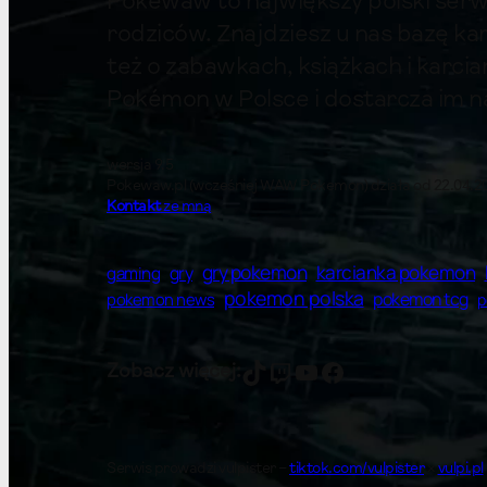
Pokewaw to największy polski serwi
rodziców. Znajdziesz u nas bazę kar
też o zabawkach, książkach i karc
Pokémon w Polsce i dostarcza im na
wersja 9.5
Pokewaw.pl (wcześniej WAW Pokemon) działa od 22.04.20
Kontakt
ze mną
gry pokemon
karcianka pokemon
gry
gaming
pokemon polska
pokemon tcg
pokemon news
p
vulpister
vulpister
YT
Facebook
Zobacz więcej:
Serwis prowadzi vulpister –
tiktok.com/vulpister
×
vulpi.pl