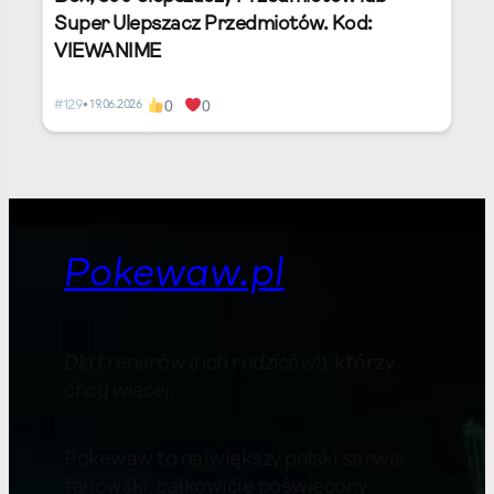
Super Ulepszacz Przedmiotów. Kod:
VIEWANIME
0
0
#129
• 19.06.2026
Pokewaw.pl
Dla trenerów (i ich rodziców!), którzy
chcą więcej
.
Pokewaw to największy polski serwis
fanowski, całkowicie poświęcony