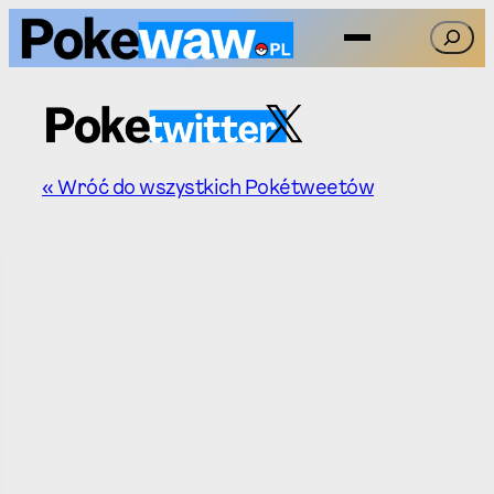
Przejdź
Szukaj
do
treści
« Wróć do wszystkich Pokétweetów