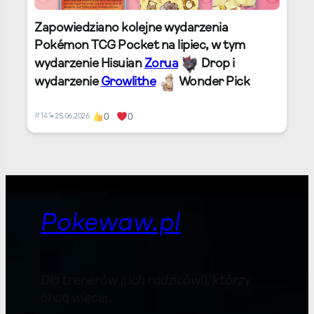
Zapowiedziano kolejne wydarzenia
Pokémon TCG Pocket na lipiec, w tym
wydarzenie Hisuian
Zorua
Drop i
wydarzenie
Growlithe
Wonder Pick
0
0
#141
• 25.06.2026
Pokewaw.pl
Dla trenerów (i ich rodziców!), którzy
chcą więcej
.