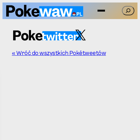
Przejdź
Szukaj
do
treści
« Wróć do wszystkich Pokétweetów