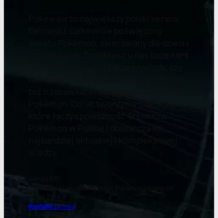
Pokewaw to największy polski serwis
fanowski, całkowicie poświęcony
światu Pokémon, skierowany dla dzieci i
ich rodziców. Znajdziesz u nas bazę kart
Pokémon Pocket, a także wywiady, czy
felietony. Piszemy nie tylko o grach, ale
też o zabawkach, książkach i karciance
Pokémon. Od lat tworzymy miejsce,
które łączy społeczność Trenerów
Pokémon w Polsce i dostarcza im
najbardziej aktualnej i kompleksowej
wiedzy.
wersja 9.5
Pokewaw.pl (wcześniej WAW Pokemon) działa od
22.04.2014 r.
Kontakt
ze mną