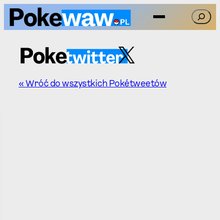
Przejdź
Szukaj
do
treści
« Wróć do wszystkich Pokétweetów