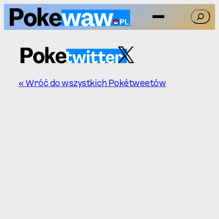
Przejdź
Szukaj
do
treści
« Wróć do wszystkich Pokétweetów