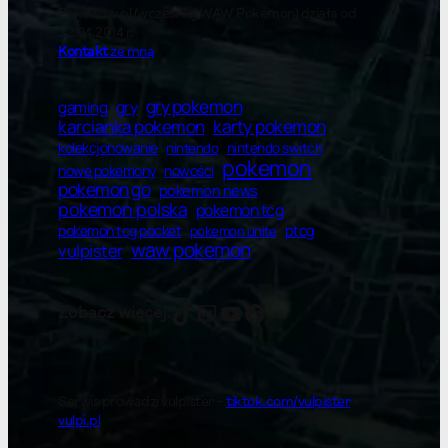
Pokewaw.pl (wcześniej WAW Pokemon) działa od
22.04.2014 r.
Kontakt
ze mną
gry pokemon
gry
gaming
karty pokemon
karcianka pokemon
kolekcjonowanie
nintendo switch
nintendo
pokemon
nowe pokemony
nowości
pokemon go
pokemon news
pokemon polska
pokemon tcg
ptcg
pokemon tcg pocket
pokemon unite
waw pokemon
vulpister
vulpister
vulpister
YT
Facebook
Zobacz więcej:
Serwis prowadzi vulpister –
tiktok.com/vulpister
×
vulpi.pl