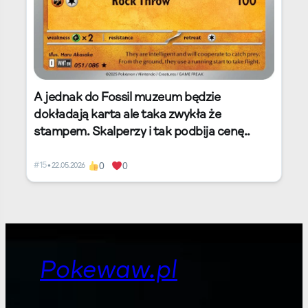
A jednak do Fossil muzeum będzie
dokładają karta ale taka zwykła że
stampem. Skalperzy i tak podbija cenę..
0
0
#15
• 22.05.2026
Pokewaw.pl