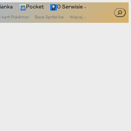
ianka
Pocket
O Serwisie
Szukaj
k kart Pokémon
Baza Sprite’ów
Więcej