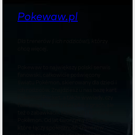
Pokewaw.pl
Dla trenerów (i ich rodziców!), którzy
chcą więcej
.
Pokewaw to największy polski serwis
fanowski, całkowicie poświęcony
światu Pokémon, skierowany dla dzieci i
ich rodziców. Znajdziesz u nas bazę kart
Pokémon Pocket, a także wywiady, czy
felietony. Piszemy nie tylko o grach, ale
też o zabawkach, książkach i karciance
Pokémon. Od lat tworzymy miejsce,
które łączy społeczność Trenerów