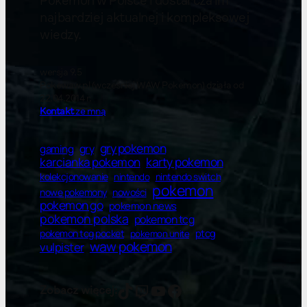
Pokémon w Polsce i dostarcza im
najbardziej aktualnej i kompleksowej
wiedzy.
wersja 9.5
Pokewaw.pl (wcześniej WAW Pokemon) działa od
22.04.2014 r.
Kontakt
ze mną
gry pokemon
gry
gaming
karty pokemon
karcianka pokemon
kolekcjonowanie
nintendo switch
nintendo
pokemon
nowe pokemony
nowości
pokemon go
pokemon news
pokemon polska
pokemon tcg
ptcg
pokemon tcg pocket
pokemon unite
waw pokemon
vulpister
vulpister
vulpister
YT
Facebook
Zobacz więcej: