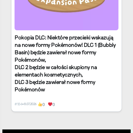
Pokopia DLC: Niektóre przecieki wskazują
na nowe formy Pokémonów! DLC 1 (Bubbly
Basin) będzie zawierał nowe formy
Pokémonów,
DLC 2 będzie w całości skupiony na
elementach kosmetycznych,
DLC 3 będzie zawierał nowe formy
Pokémonów
0
0
#184
• 8.07.2026