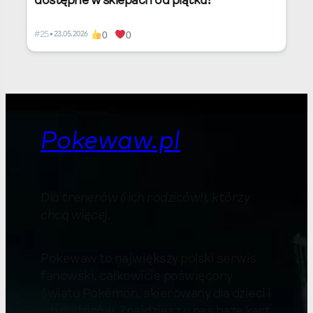
dostępne w sklepach od piątku!
0
0
#25
• 23.05.2026
Pokewaw.pl
Dla trenerów (i ich rodziców!), którzy
chcą więcej
.
Pokewaw to największy polski serwis
fanowski, całkowicie poświęcony
światu Pokémon, skierowany dla dzieci i
ich rodziców. Znajdziesz u nas bazę kart