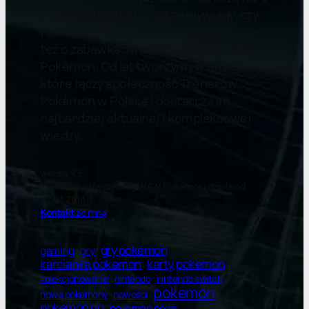
Pokémon Pocket, a także wywiady, czy
felietony. Piszemy nie tylko o grach, ale
też o zabawkach, książkach i karciance
Pokémon. Od lat tworzymy miejsce,
które łączy społeczność Trenerów
Pokémon w Polsce i dostarcza im
najbardziej aktualnej i kompleksowej
wiedzy.
wersja 9.5
Pokewaw.pl (wcześniej WAW Pokemon) działa od
22.04.2014 r.
Kontakt
ze mną
gry pokemon
gry
gaming
karty pokemon
karcianka pokemon
kolekcjonowanie
nintendo switch
nintendo
pokemon
nowe pokemony
nowości
pokemon go
pokemon news