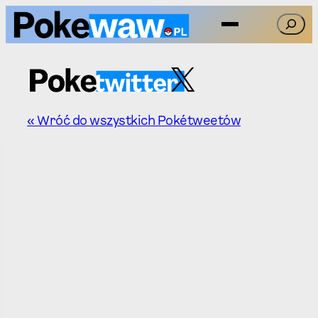
Przejdź
Szukaj
do
treści
« Wróć do wszystkich Pokétweetów