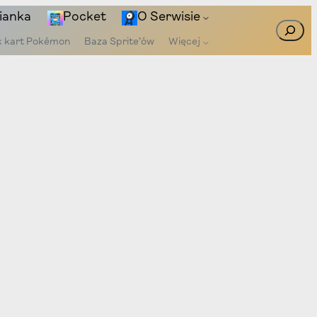
ianka
Pocket
O Serwisie
Szukaj
k kart Pokémon
Baza Sprite’ów
Więcej