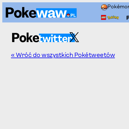
Przejdź
Pokémo
do
treści
« Wróć do wszystkich Pokétweetów