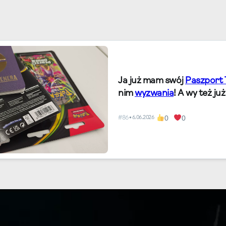
Ja już mam swój
Paszport 
nim
wyzwania
! A wy też ju
0
0
#86
• 6.06.2026