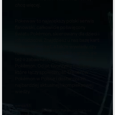
chcą więcej
.
Pokewaw to największy polski serwis
fanowski, całkowicie poświęcony
światu Pokémon, skierowany dla dzieci i
ich rodziców. Znajdziesz u nas bazę kart
Pokémon Pocket, a także wywiady, czy
felietony. Piszemy nie tylko o grach, ale
też o zabawkach, książkach i karciance
Pokémon. Od lat tworzymy miejsce,
które łączy społeczność Trenerów
Pokémon w Polsce i dostarcza im
najbardziej aktualnej i kompleksowej
wiedzy.
wersja 9.5
Pokewaw.pl (wcześniej WAW Pokemon) działa od