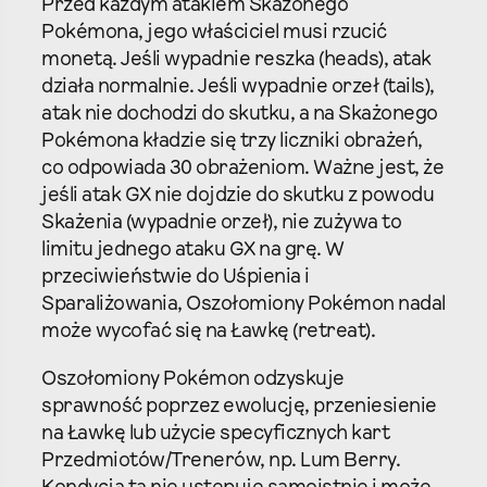
Przed każdym atakiem Skażonego
Pokémona, jego właściciel musi rzucić
monetą. Jeśli wypadnie reszka (heads), atak
działa normalnie. Jeśli wypadnie orzeł (tails),
atak nie dochodzi do skutku, a na Skażonego
Pokémona kładzie się trzy liczniki obrażeń,
co odpowiada 30 obrażeniom. Ważne jest, że
jeśli atak GX nie dojdzie do skutku z powodu
Skażenia (wypadnie orzeł), nie zużywa to
limitu jednego ataku GX na grę. W
przeciwieństwie do Uśpienia i
Sparaliżowania, Oszołomiony Pokémon nadal
może wycofać się na Ławkę (retreat).
Oszołomiony Pokémon odzyskuje
sprawność poprzez ewolucję, przeniesienie
na Ławkę lub użycie specyficznych kart
Przedmiotów/Trenerów, np. Lum Berry.