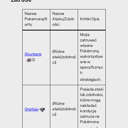
Zatrucie
Nazwa
Nazwa
Pokemona/K
Ataku/Zdoln
Krótki Opis
arty
ości
Może
zatruwać
własne
Pokémony,
(Różne
Skuntank
wykorzystyw
ataki/zdolnoś
G
ane w
ci)
specyficznyc
h
strategiach.
Posiada ataki
lub zdolności,
które mogą
(Różne
nakładać
ataki/zdolnoś
Grafaiai
kondycję
ci)
zatrucia na
Pokémona