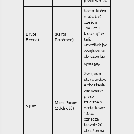
przeciwnika.
Karta, która
może być
częścią
„pakietu
trucizny” w
Brute
(Karta
talii,
Bonnet
Pokémon)
umożliwiając
zwiększenie
obrażeń lub
synergię.
Zwiększa
standardow
e obrażenia
zadawane
przez
truciznę o
More Poison
Viper
dodatkowe
(Zdolność)
10, co
oznacza
łącznie 20
obrażeń na