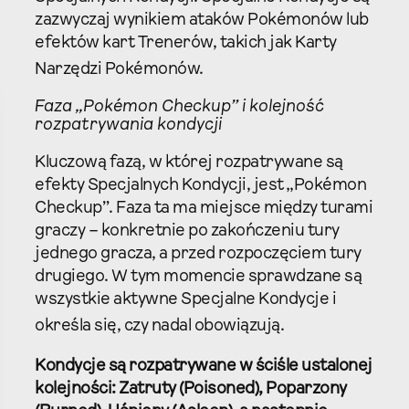
zazwyczaj wynikiem ataków Pokémonów lub
efektów kart Trenerów, takich jak Karty
Narzędzi Pokémonów.
Faza „Pokémon Checkup” i kolejność
rozpatrywania kondycji
Kluczową fazą, w której rozpatrywane są
efekty Specjalnych Kondycji, jest „Pokémon
Checkup”. Faza ta ma miejsce między turami
graczy – konkretnie po zakończeniu tury
jednego gracza, a przed rozpoczęciem tury
drugiego. W tym momencie sprawdzane są
wszystkie aktywne Specjalne Kondycje i
określa się, czy nadal obowiązują.
Kondycje są rozpatrywane w ściśle ustalonej
kolejności: Zatruty (Poisoned), Poparzony