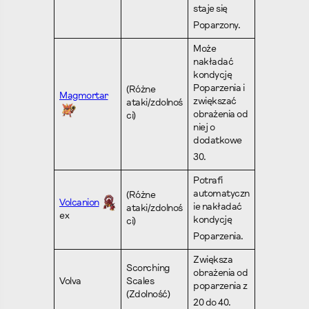
staje się
Poparzony.
Może
nakładać
kondycję
Poparzenia i
(Różne
Magmortar
zwiększać
ataki/zdolnoś
obrażenia od
ci)
niej o
dodatkowe
30.
Potrafi
automatyczn
(Różne
Volcanion
ie nakładać
ataki/zdolnoś
ex
kondycję
ci)
Poparzenia.
Zwiększa
Scorching
obrażenia od
Volva
Scales
poparzenia z
(Zdolność)
20 do 40.