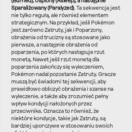
(Burned), Uśpiony (Asleep), a następnie
Sparaliżowany (Paralyzed)
. Ta sekwencja jest
nie tylko regułą, ale również elementem
strategicznym. Na przykład, jeśli Pokémon
jest zarówno Zatruty, jak i Poparzony,
obrażenia od trucizny są stosowane jako
pierwsze, a następnie obrażenia od
poparzenia, po których następuje rzut
monetą. Nawet jeśli rzut monetą dla
poparzenia zakończy się wyleczeniem,
Pokémon nadal pozostanie Zatruty. Gracze
muszą być świadomi tej sekwencji, aby
prawidłowo obliczyć obrażenia i szanse na
wyleczenie, a także aby zrozumieć pełny
wpływ kondycji nałożonych przez
przeciwnika. Oznacza to również, że
niektóre kondycje, takie jak Zatruty, są
bardziej uporczywe w stosowaniu swoich