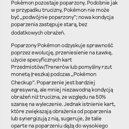
Pokémon pozostaje poparzony.
Podobnie jak
w przypadku trucizny, Pokémon nie może
być „podwójnie poparzony”; nowa kondycja
poparzenia zastępuje starą, bez
dodatkowych obrażeń.
Poparzony Pokémon odzyskuje sprawność
poprzez ewolucję, przeniesienie na Ławkę,
użycie specyficznych kart
Przedmiotów/Trenerów lub pomyślny rzut
monetą (reszka) podczas „Pokémon
Checkup”.
Poparzenie jest bardziej
agresywną, ale mniej niezawodną kondycją
obrażeń niż trucizna, ze względu na 50%
szansę na wyleczenie. Jednak istnienie kart,
które zwiększają obrażenia od poparzenia
lub synergizują z nią, sugeruje, że talie
oparte na poparzeniu dążą do wysokiego