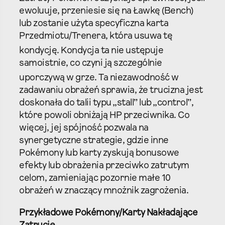
ewoluuje, przeniesie się na Ławkę (Bench)
lub zostanie użyta specyficzna karta
Przedmiotu/Trenera, która usuwa tę
kondycję.
Kondycja ta nie ustępuje
samoistnie, co czyni ją szczególnie
uporczywą w grze.
Ta niezawodność w
zadawaniu obrażeń sprawia, że trucizna jest
doskonała do talii typu „stall” lub „control”,
które powoli obniżają HP przeciwnika. Co
więcej, jej spójność pozwala na
synergetyczne strategie, gdzie inne
Pokémony lub karty zyskują bonusowe
efekty lub obrażenia przeciwko zatrutym
celom, zamieniając pozornie małe 10
obrażeń w znaczący mnożnik zagrożenia.
Przykładowe Pokémony/Karty Nakładające