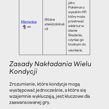
jako
Pokémon z
wysokim HP,
który może
(Różne
przetrwać
Mismagius
ataki/zdolnoś
wiele tur w
ex
ci)
stanie
Skażenia,
czyniąc go
trudnym do
usunięcia.
Zasady Nakładania Wielu
Kondycji
Zrozumienie, które kondycje mogą
występować jednocześnie, a które się
wzajemnie wykluczają, jest kluczowe dla
zaawansowanej gry.