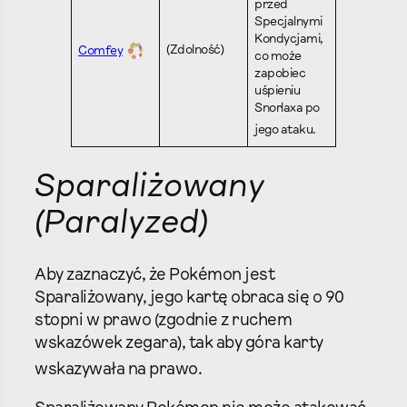
przed
Specjalnymi
Kondycjami,
(Zdolność)
Comfey
co może
zapobiec
uśpieniu
Snorlaxa po
jego ataku.
Sparaliżowany
(Paralyzed)
Aby zaznaczyć, że Pokémon jest
Sparaliżowany, jego kartę obraca się o 90
stopni w prawo (zgodnie z ruchem
wskazówek zegara), tak aby góra karty
wskazywała na prawo.