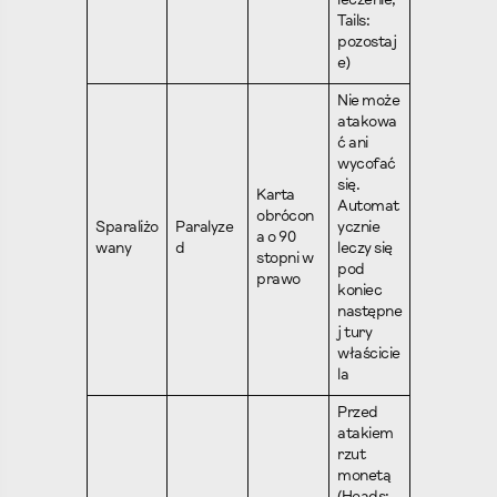
leczenie,
Tails:
pozostaj
e)
Nie może
atakowa
ć ani
wycofać
się.
Karta
Automat
obrócon
Sparaliżo
Paralyze
ycznie
a o 90
wany
d
leczy się
stopni w
pod
prawo
koniec
następne
j tury
właścicie
la
Przed
atakiem
rzut
monetą