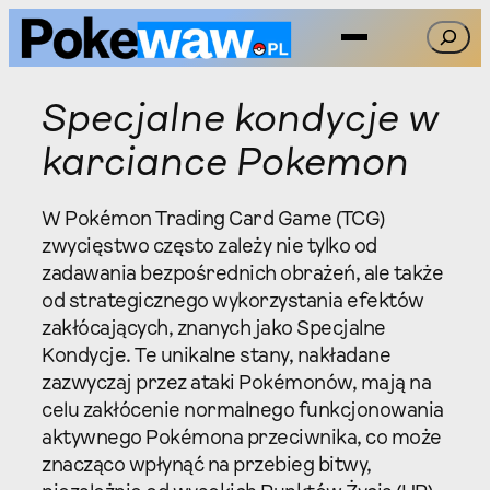
Przejdź
Szukaj
do
treści
Specjalne kondycje w
karciance Pokemon
W Pokémon Trading Card Game (TCG)
zwycięstwo często zależy nie tylko od
zadawania bezpośrednich obrażeń, ale także
od strategicznego wykorzystania efektów
zakłócających, znanych jako Specjalne
Kondycje. Te unikalne stany, nakładane
zazwyczaj przez ataki Pokémonów, mają na
celu zakłócenie normalnego funkcjonowania
aktywnego Pokémona przeciwnika, co może
znacząco wpłynąć na przebieg bitwy,