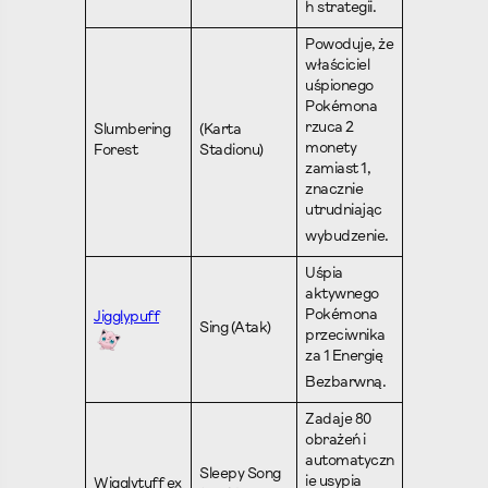
h strategii.
Powoduje, że
właściciel
uśpionego
Pokémona
rzuca 2
Slumbering
(Karta
monety
Forest
Stadionu)
zamiast 1,
znacznie
utrudniając
wybudzenie.
Uśpia
aktywnego
Pokémona
Jigglypuff
Sing (Atak)
przeciwnika
za 1 Energię
Bezbarwną.
Zadaje 80
obrażeń i
automatyczn
Sleepy Song
ie usypia
Wigglytuff ex