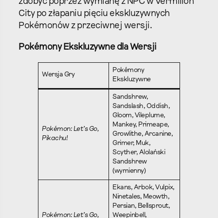
zdobyć poprzez wymianę z NPC w Vermilion
City po złapaniu pięciu ekskluzywnych
Pokémonów z przeciwnej wersji.
Pokémony Ekskluzywne dla Wersji
Pokémony
Wersja Gry
Ekskluzywne
Sandshrew,
Sandslash, Oddish,
Gloom, Vileplume,
Mankey, Primeape,
Pokémon: Let’s Go,
Growlithe, Arcanine,
Pikachu!
Grimer, Muk,
Scyther, Alolański
Sandshrew
(wymienny)
Ekans, Arbok, Vulpix,
Ninetales, Meowth,
Persian, Bellsprout,
Pokémon: Let’s Go,
Weepinbell,