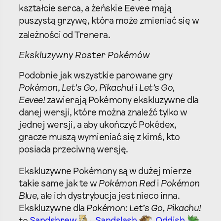
kształcie serca, a żeńskie Eevee mają
puszystą grzywę, która może zmieniać się w
zależności od Trenera.
Ekskluzywny Roster Pokémów
Podobnie jak wszystkie parowane gry
Pokémon
,
Let’s Go, Pikachu!
i
Let’s Go,
Eevee!
zawierają Pokémony ekskluzywne dla
danej wersji, które można znaleźć tylko w
jednej wersji, a aby ukończyć Pokédex,
gracze muszą wymieniać się z kimś, kto
posiada przeciwną wersję.
Ekskluzywne Pokémony są w dużej mierze
takie same jak te w
Pokémon Red
i
Pokémon
Blue
, ale ich dystrybucja jest nieco inna.
Ekskluzywne dla
Pokémon: Let’s Go, Pikachu!