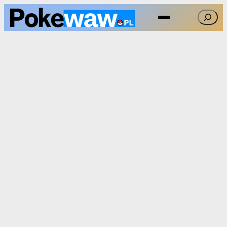
Przejdź
Szukaj
do
treści