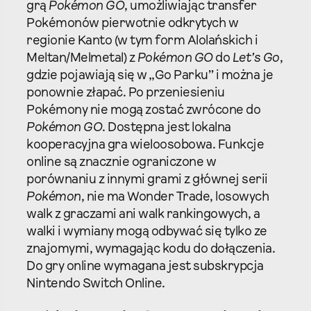
grą
Pokémon GO
, umożliwiając transfer
Pokémonów pierwotnie odkrytych w
regionie Kanto (w tym form Alolańskich i
Meltan/Melmetal) z
Pokémon GO
do
Let’s Go
,
gdzie pojawiają się w „Go Parku” i można je
ponownie złapać. Po przeniesieniu
Pokémony nie mogą zostać zwrócone do
Pokémon GO
. Dostępna jest lokalna
kooperacyjna gra wieloosobowa. Funkcje
online są znacznie ograniczone w
porównaniu z innymi grami z głównej serii
Pokémon
, nie ma Wonder Trade, losowych
walk z graczami ani walk rankingowych, a
walki i wymiany mogą odbywać się tylko ze
znajomymi, wymagając kodu do dołączenia.
Do gry online wymagana jest subskrypcja
Nintendo Switch Online.