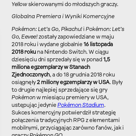
Yellow
skierowanymi do młodszych graczy.
Globalna Premiera i Wyniki Komercyjne
Pokémon: Let’s Go, Pikachu!
i
Pokémon: Let’s
Go, Eevee!
zostały zapowiedziane w maju
2018 roku i wydane globalnie
16 listopada
2018 roku
na Nintendo Switch. W ciągu
dziesięciu dni sprzedały się w ponad
1,5
miliona egzemplarzy w Stanach
Zjednoczonych
, a do 18 grudnia 2018 roku
osiągnęły
2 miliony egzemplarzy w USA
. Były
to drugie najlepiej sprzedające się gry
Pokémon
w miesiącu premiery w USA,
ustępując jedynie
Pokémon Stadium
.
Sukces komercyjny potwierdził strategię
połączenia tradycyjnych RPG z elementami
mobilnymi, przyciągając zarówno fanów, jak i
graczy
Pokémon GO
.