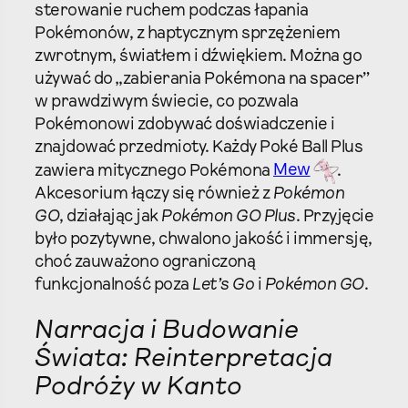
sterowanie ruchem podczas łapania
Pokémonów, z haptycznym sprzężeniem
zwrotnym, światłem i dźwiękiem. Można go
używać do „zabierania Pokémona na spacer”
w prawdziwym świecie, co pozwala
Pokémonowi zdobywać doświadczenie i
znajdować przedmioty. Każdy Poké Ball Plus
zawiera mitycznego Pokémona
Mew
.
Akcesorium łączy się również z
Pokémon
GO
, działając jak
Pokémon GO Plus
. Przyjęcie
było pozytywne, chwalono jakość i immersję,
choć zauważono ograniczoną
funkcjonalność poza
Let’s Go
i
Pokémon GO
.
Narracja i Budowanie
Świata: Reinterpretacja
Podróży w Kanto