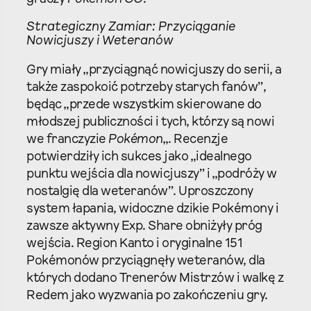
Strategiczny Zamiar: Przyciąganie
Nowicjuszy i Weteranów
Gry miały „przyciągnąć nowicjuszy do serii, a
także zaspokoić potrzeby starych fanów”,
będąc „przede wszystkim skierowane do
młodszej publiczności i tych, którzy są nowi
we franczyzie
Pokémon
„. Recenzje
potwierdziły ich sukces jako „idealnego
punktu wejścia dla nowicjuszy” i „podróży w
nostalgię dla weteranów”. Uproszczony
system łapania, widoczne dzikie Pokémony i
zawsze aktywny Exp. Share obniżyły próg
wejścia. Region Kanto i oryginalne 151
Pokémonów przyciągnęły weteranów, dla
których dodano Trenerów Mistrzów i walkę z
Redem jako wyzwania po zakończeniu gry.