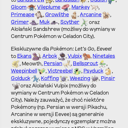
to
Sandshrew
,
Sandslash
,
Oddish
,
Gloom
,
Vileplume
,
Mankey
,
Primeape
,
Growlithe
,
Arcanine
,
Grimer
,
Muk
,
Scyther
oraz
Alolański Sandshrew (możliwy do wymiany w
Centrum Pokémon w Celadon City).
Ekskluzywne dla
Pokémon: Let’s Go, Eevee!
to
Ekans
,
Arbok
,
Vulpix
,
Ninetales
, Meowth,
Persian
,
Bellsprout
,
Weepinbell
,
Victreebel
,
Psyduck
,
Golduck
,
Koffing
,
Weezing
,
Pinsir
oraz Alolański Vulpix (możliwy do
wymiany w Centrum Pokémon w Celadon
City). Należy zauważyć, że choć niektóre
Pokémony (np. Persian w wersji Pikachu,
Arcanine w wersji Eevee) są generalnie
ekskluzywne, pojedynczy egzemplarz można