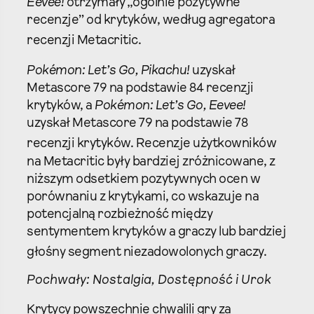
Eevee!
otrzymały „ogólnie pozytywne
recenzje” od krytyków, według agregatora
recenzji Metacritic.
Pokémon: Let’s Go, Pikachu!
uzyskał
Metascore 79 na podstawie 84 recenzji
krytyków, a
Pokémon: Let’s Go, Eevee!
uzyskał Metascore 79 na podstawie 78
recenzji krytyków.
Recenzje użytkowników
na Metacritic były bardziej zróżnicowane, z
niższym odsetkiem pozytywnych ocen w
porównaniu z krytykami, co wskazuje na
potencjalną rozbieżność między
sentymentem krytyków a graczy lub bardziej
głośny segment niezadowolonych graczy.
Pochwały: Nostalgia, Dostępność i Urok
Krytycy powszechnie chwalili gry za