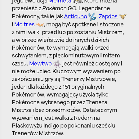
jego ewolucja
Melmetal
, które można
przenieść z
Pokémon GO
. Legendarne
Pokémony, takie jak
Articuno
,
Zapdos
i
Moltres
, mogą być spotkane i stoczone
z nimi walki przed lub po zostaniu Mistrzem,
a w przeciwieństwie do innych dzikich
Pokémonów, te wymagają walki przed
schwytaniem, z pięciominutowym limitem
czasu.
Mewtwo
jest również dostępny i
nie może uciec. Kluczowym wyzwaniem po
zakończeniu gry są Trenerzy Mistrzowie,
jeden dla każdego z 151 oryginalnych
Pokémonów, wymagający użycia tylko
Pokémona wybranego przez Trenera
Mistrza i bez przedmiotów. Ostatecznym
wyzwaniem jest walka z Redem na
Płaskowyżu Indigo po pokonaniu sześciu
Trenerów Mistrzów.