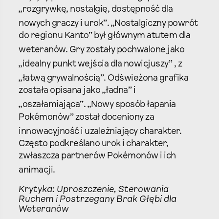
„rozgrywkę, nostalgię, dostępność dla
nowych graczy i urok”.
„Nostalgiczny powrót
do regionu Kanto” był głównym atutem dla
weteranów.
Gry zostały pochwalone jako
„idealny punkt wejścia dla nowicjuszy”
, z
„łatwą grywalnością”.
Odświeżona grafika
została opisana jako „ładna” i
„oszałamiająca”.
„Nowy sposób łapania
Pokémonów” został doceniony za
innowacyjność i uzależniający charakter.
Często podkreślano urok i charakter,
zwłaszcza partnerów Pokémonów i ich
animacji.
Krytyka: Uproszczenie, Sterowania
Ruchem i Postrzegany Brak Głębi dla
Weteranów