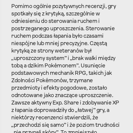
Pomimo ogólnie pozytywnych recenzji, gry
spotkały się z krytyką, szczególnie w
odniesieniu do sterowania ruchem i
postrzeganego uproszczenia. Sterowanie
ruchem podczas łapania było czasami
niespójne lub mniej precyzyjne. Częstą
krytyką ze strony weteranów był
„uproszczony system” i „brak walki między
tobą a dzikim Pokémonem”. Usunięcie
podstawowych mechanik RPG, takich jak
Zdolności Pokémonów, trzymane
przedmioty i efekty pogodowe, zostało
odnotowane jako znaczące uproszczenie.
Zawsze aktywny Exp. Share i zdobywanie XP
z łapania doprowadziły do „łatwej” gry, a
niektórzy recenzenci stwierdzili, że
„przechodzi się samo” i że poziom trudności
„nie przypali skóry”. To zmniejszyło