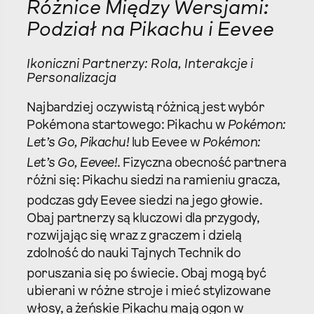
Różnice Między Wersjami:
Podział na Pikachu i Eevee
Ikoniczni Partnerzy: Rola, Interakcje i
Personalizacja
Najbardziej oczywistą różnicą jest wybór
Pokémona startowego: Pikachu w
Pokémon:
Let’s Go, Pikachu!
lub Eevee w
Pokémon:
Let’s Go, Eevee!
.
Fizyczna obecność partnera
różni się: Pikachu siedzi na ramieniu gracza,
podczas gdy Eevee siedzi na jego głowie.
Obaj partnerzy są kluczowi dla przygody,
rozwijając się wraz z graczem i dzielą
zdolność do nauki Tajnych Technik do
poruszania się po świecie.
Obaj mogą być
ubierani w różne stroje i mieć stylizowane
włosy, a żeńskie Pikachu mają ogon w