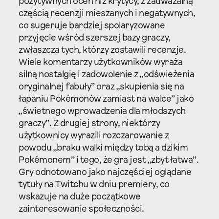
pozytywnych ocen niż krytycy, z zauważalną
częścią recenzji mieszanych i negatywnych,
co sugeruje bardziej spolaryzowane
przyjęcie wśród szerszej bazy graczy,
zwłaszcza tych, którzy zostawili recenzje.
Wiele komentarzy użytkowników wyraża
silną nostalgię i zadowolenie z „odświeżenia
oryginalnej fabuły” oraz „skupienia się na
łapaniu Pokémonów zamiast na walce” jako
„świetnego wprowadzenia dla młodszych
graczy”. Z drugiej strony, niektórzy
użytkownicy wyrazili rozczarowanie z
powodu „braku walki między tobą a dzikim
Pokémonem” i tego, że gra jest „zbyt łatwa”.
Gry odnotowano jako najczęściej oglądane
tytuły na Twitchu w dniu premiery, co
wskazuje na duże początkowe
zainteresowanie społeczności.