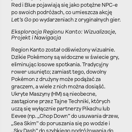
Red i Blue pojawiają się jako potężne NPC-e
po swoich podróżach, co umieszcza akcję
Let’s Go
po wydarzeniach z oryginalnych gier.
Eksploracja Regionu Kanto: Wizualizacje,
Projekt i Nawigacja
Region Kanto został odświeżony wizualnie.
Dzikie Pokémony są widoczne w świecie gry,
eliminując losowe spotkania. Tradycyjny
rower usunięto; zamiast tego, dowolny
Pokémon z drużyny może podążać za
graczem, a wiele z nich można dosiąść.
Ukryte Maszyny (HM) są nieobecne,
zastąpione przez Tajne Techniki, których
uczą się wyłącznie partnerzy Pikachu lub
Eevee (np. „Chop Down” do usuwania drzew,
„Sea Skim” do poruszania się po wodzie i
„Sky Dash” do szybkiego podróżowania do