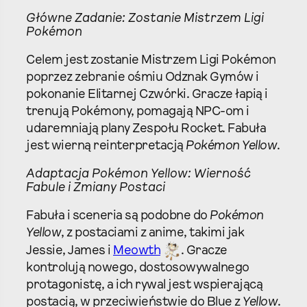
Główne Zadanie: Zostanie Mistrzem Ligi
Pokémon
Celem jest zostanie Mistrzem Ligi Pokémon
poprzez zebranie ośmiu Odznak Gymów i
pokonanie Elitarnej Czwórki. Gracze łapią i
trenują Pokémony, pomagają NPC-om i
udaremniają plany Zespołu Rocket. Fabuła
jest wierną reinterpretacją
Pokémon Yellow
.
Adaptacja
Pokémon Yellow
: Wierność
Fabule i Zmiany Postaci
Fabuła i sceneria są podobne do
Pokémon
Yellow
, z postaciami z anime, takimi jak
Jessie, James i
Meowth
. Gracze
kontrolują nowego, dostosowywalnego
protagonistę, a ich rywal jest wspierającą
postacią, w przeciwieństwie do Blue z
Yellow
.