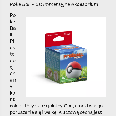
Poké Ball Plus: Immersyjne Akcesorium
Po
ké
Ba
ll
Pl
us
to
op
cj
on
aln
y
ko
nt
roler, który działa jak Joy-Con, umożliwiając
poruszanie się i walkę. Kluczową cechą jest