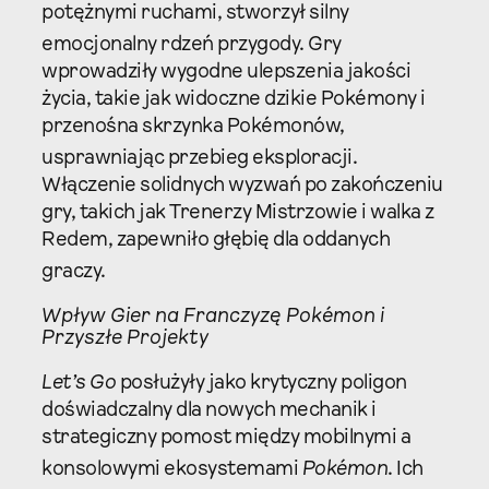
potężnymi ruchami, stworzył silny
emocjonalny rdzeń przygody.
Gry
wprowadziły wygodne ulepszenia jakości
życia, takie jak widoczne dzikie Pokémony i
przenośna skrzynka Pokémonów,
usprawniając przebieg eksploracji.
Włączenie solidnych wyzwań po zakończeniu
gry, takich jak Trenerzy Mistrzowie i walka z
Redem, zapewniło głębię dla oddanych
graczy.
Wpływ Gier na Franczyzę Pokémon i
Przyszłe Projekty
Let’s Go
posłużyły jako krytyczny poligon
doświadczalny dla nowych mechanik i
strategiczny pomost między mobilnymi a
konsolowymi ekosystemami
Pokémon
.
Ich