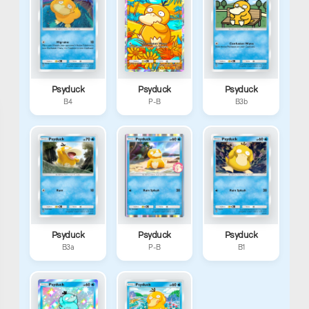
54
Generacja:
1
Główny
typ:
Psyduck
Psyduck
Psyduck
Water
B4
P-B
B3b
Klasyfikacja:
Duck
Pokémon
Płeć:
♂
50% /
♀
50%
Psyduck
Psyduck
Psyduck
B3a
P-B
B1
NUMERY
W
POKEDEXACH