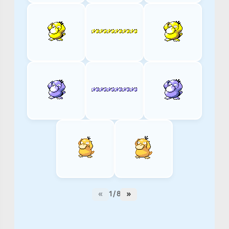
덕
Psykokwak
Enton
Psyduck
Psyduck
コ
ダ
ッ
ク
Obrażenia
2x
ELECTRIC
GRASS
«
1 / 8
»
0.5x
FIRE
WATER
ICE
STEEL