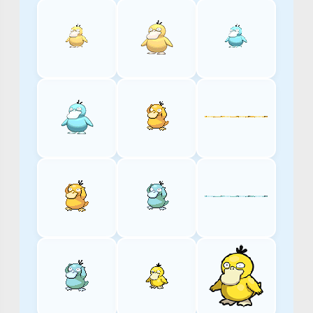
Melemele
Akala
Ulaula
(Updated):
(Updated):
(Updated):
#107
#32
#52
Poni
Letsgo
Isle Of
(Updated):
Kanto: #54
Armor:
#51
#146
Hisui: #68
Paldea: #55
NAZWA
POKEMONA
W
INNYCH
JĘZYKACH
고
라
파