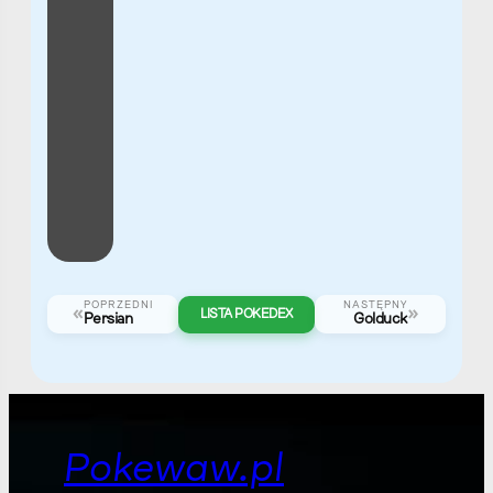
Intervention
Poziom
33
Diamond
Pearl
Platinum
›
Lake Verity
Psyduck
After
#0054
Golduck
Galactic
Intervention
#0055
Diamond
Pearl
Platinum
POPRZEDNI
NASTĘPNY
«
»
LISTA POKEDEX
Persian
Golduck
Lake
Valor
Area
Diamond
Pearl
Platinum
Pokewaw.pl
Lake