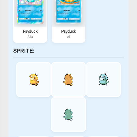
Kanto:
Johto
Hoenn:
#54
(Original):
#158
#138
Psyduck
Psyduck
A4a
A1
Sinnoh
Sinnoh
Johto
(Original):
(Extended):
(Updated):
SPRITE:
#43
#43
#140
Unova
Kalos
Hoenn
(Updated):
Central:
(Updated):
#28
#59
#165
Alola
Melemele
Akala
(Original):
(Original):
(Original):
#89
#89
#32
Ulaula
Poni
Alola
(Original):
(Original):
(Updated):
#49
#39
#107