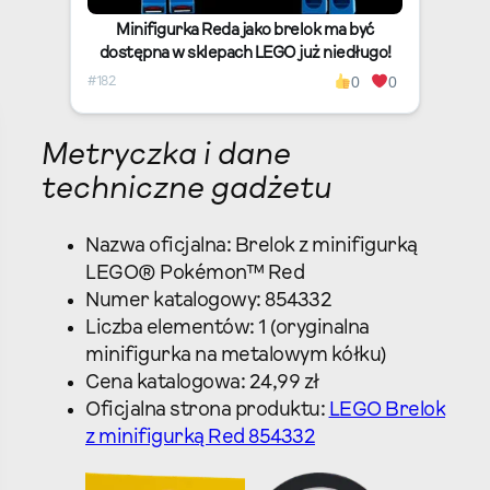
Minifigurka Reda jako brelok ma być
dostępna w sklepach LEGO już niedługo!
0
0
#182
Metryczka i dane
techniczne gadżetu
Nazwa oficjalna: Brelok z minifigurką
LEGO® Pokémon™ Red
Numer katalogowy: 854332
Liczba elementów: 1 (oryginalna
minifigurka na metalowym kółku)
Cena katalogowa: 24,99 zł
Oficjalna strona produktu:
LEGO Brelok
z minifigurką Red 854332