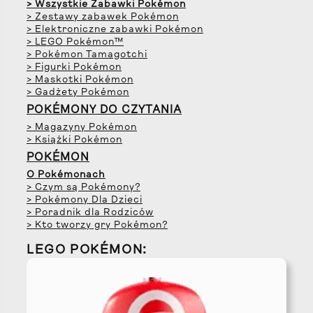
> Wszystkie Zabawki Pokémon
> Zestawy zabawek Pokémon
> Elektroniczne zabawki Pokémon
> LEGO Pokémon™
> Pokémon Tamagotchi
> Figurki Pokémon
> Maskotki Pokémon
> Gadżety Pokémon
POKÉMONY DO CZYTANIA
> Magazyny Pokémon
> Książki Pokémon
POKÉMON
O Pokémonach
> Czym są Pokémony?
> Pokémony Dla Dzieci
> Poradnik dla Rodziców
> Kto tworzy gry Pokémon?
LEGO POKÉMON: