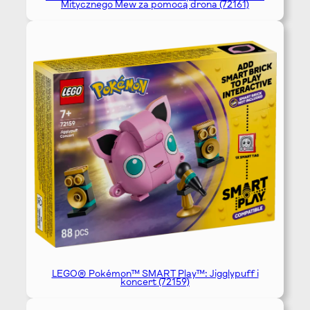
Mitycznego Mew za pomocą drona (72161)
LEGO® Pokémon™ SMART Play™: Jigglypuff i
koncert (72159)