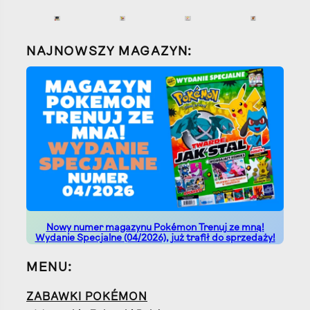
NAJNOWSZY MAGAZYN:
Nowy numer magazynu Pokémon Trenuj ze mną!
Wydanie Specjalne (04/2026), już trafił do sprzedaży!
MENU:
ZABAWKI POKÉMON