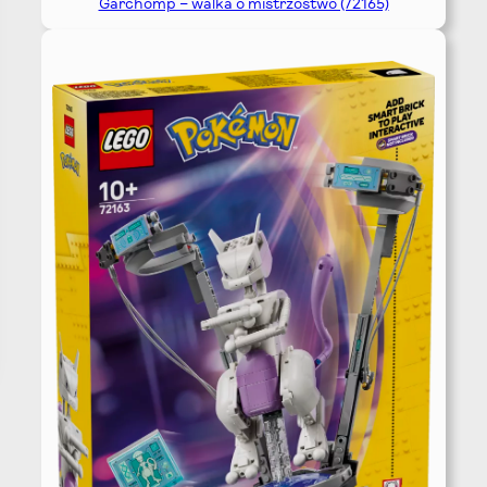
Garchomp – walka o mistrzostwo (72165)