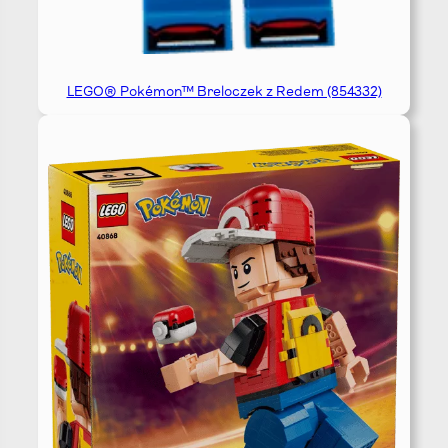
LEGO® Pokémon™ Breloczek z Redem (854332)