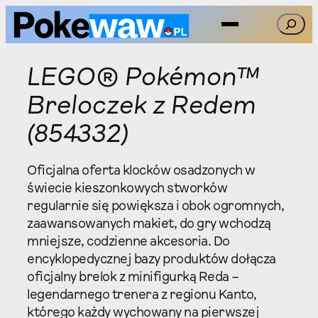
Przejdź
Szukaj
do
treści
LEGO® Pokémon™
Breloczek z Redem
(854332)
Oficjalna oferta klocków osadzonych w
świecie kieszonkowych stworków
regularnie się powiększa i obok ogromnych,
zaawansowanych makiet, do gry wchodzą
mniejsze, codzienne akcesoria. Do
encyklopedycznej bazy produktów dołącza
oficjalny brelok z minifigurką Reda –
legendarnego trenera z regionu Kanto,
którego każdy wychowany na pierwszej