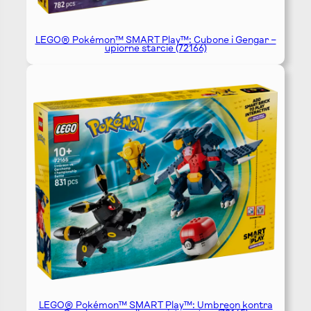
LEGO® Pokémon™ SMART Play™: Cubone i Gengar –
upiorne starcie (72166)
LEGO® Pokémon™ SMART Play™: Umbreon kontra