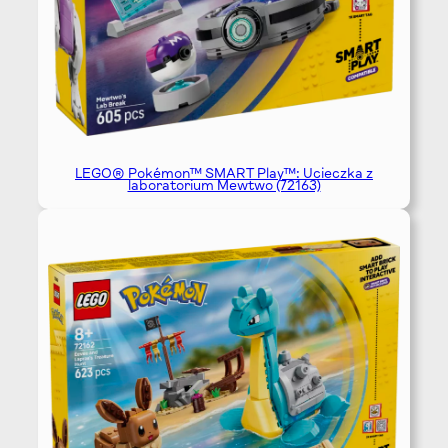
LEGO® Pokémon™ SMART Play™: Ucieczka z
laboratorium Mewtwo (72163)