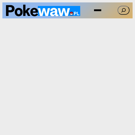
Przejdź
Szukaj
do
treści