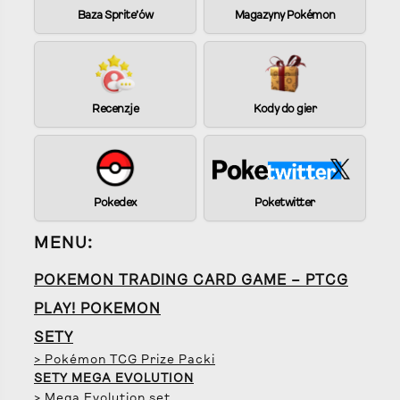
Baza Sprite’ów
Magazyny Pokémon
Recenzje
Kody do gier
Pokedex
Poketwitter
MENU:
POKEMON TRADING CARD GAME – PTCG
PLAY! POKEMON
SETY
> Pokémon TCG Prize Packi
SETY MEGA EVOLUTION
> Mega Evolution set