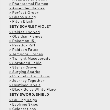
> Phantasmal Flames
> Ascended Heroes
> Perfect Order
> Chaos Rising
> Pitch Black
SETY SCARLET VIOLET
> Paldea Evolved
> Obsidian Flames
> Pokemon 151
> Paradox Rift
> Paldean Fates
> Temporal Forces
> Twilight Masquerade
> Shrouded Fable
> Stellar Crown
> Surging Sparks
> Prismatic Evolutions
> Journey Together
> Destined Rivals
> Black Bolt / White Flare
SETY SWORD/SHIELD
> Chilling Reign
> Evolving Skies
> Celebrations