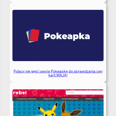
Polacy nie gęsi i swoją Pokeapkę do sprawdzania cen
kart MAJĄ!