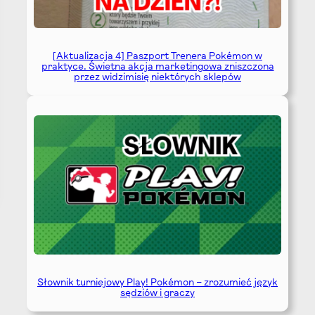
[Aktualizacja 4] Paszport Trenera Pokémon w
praktyce. Świetna akcja marketingowa zniszczona
przez widzimisię niektórych sklepów
Słownik turniejowy Play! Pokémon – zrozumieć język
sędziów i graczy