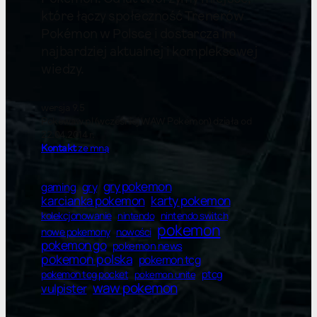
które łączy społeczność Trenerów
Pokémon w Polsce i dostarcza im
najbardziej aktualnej i kompleksowej
wiedzy.
wersja 9.5
Pokewaw.pl (wcześniej WAW Pokemon) działa od
22.04.2014 r.
Kontakt
ze mną
gry pokemon
gry
gaming
karty pokemon
karcianka pokemon
kolekcjonowanie
nintendo switch
nintendo
pokemon
nowe pokemony
nowości
pokemon go
pokemon news
pokemon polska
pokemon tcg
ptcg
pokemon tcg pocket
pokemon unite
waw pokemon
vulpister