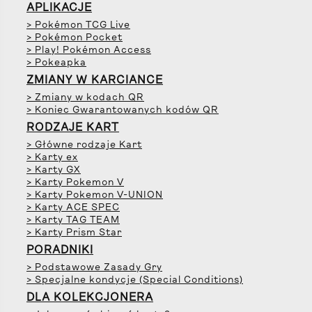
APLIKACJE
> Pokémon TCG Live
> Pokémon Pocket
> Play! Pokémon Access
> Pokeapka
ZMIANY W KARCIANCE
> Zmiany w kodach QR
> Koniec Gwarantowanych kodów QR
RODZAJE KART
> Główne rodzaje Kart
> Karty ex
> Karty GX
> Karty Pokemon V
> Karty Pokemon V-UNION
> Karty ACE SPEC
> Karty TAG TEAM
> Karty Prism Star
PORADNIKI
> Podstawowe Zasady Gry
> Specjalne kondycje (Special Conditions)
DLA KOLEKCJONERA