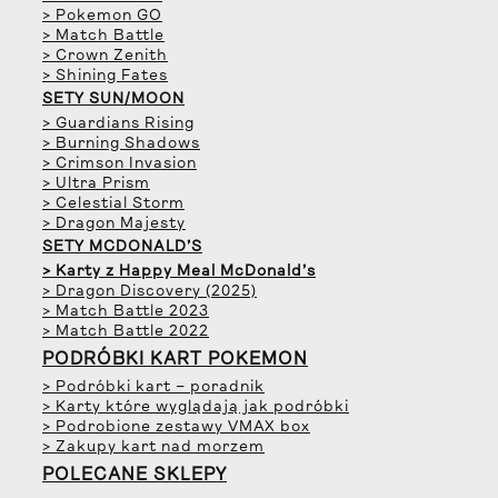
> Pokemon GO
> Match Battle
> Crown Zenith
> Shining Fates
SETY SUN/MOON
> Guardians Rising
> Burning Shadows
> Crimson Invasion
> Ultra Prism
> Celestial Storm
> Dragon Majesty
SETY MCDONALD’S
> Karty z Happy Meal McDonald’s
> Dragon Discovery (2025)
> Match Battle 2023
> Match Battle 2022
PODRÓBKI KART POKEMON
> Podróbki kart – poradnik
> Karty które wyglądają jak podróbki
> Podrobione zestawy VMAX box
> Zakupy kart nad morzem
POLECANE SKLEPY