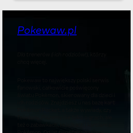
Pokewaw.pl
Dla trenerów (i ich rodziców!), którzy
chcą więcej
.
Pokewaw to największy polski serwis
fanowski, całkowicie poświęcony
światu Pokémon, skierowany dla dzieci i
ich rodziców. Znajdziesz u nas bazę kart
Pokémon Pocket, a także wywiady, czy
felietony. Piszemy nie tylko o grach, ale
też o zabawkach, książkach i karciance
Pokémon. Od lat tworzymy miejsce,