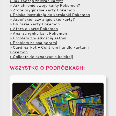
> Jak zacząć zbierać karty?
> Jak chronić swoje karty Pokemon?
> Złote oryginalne karty Pokemon
> Polska instrukcja do karcianki Pokemon
> Japońskie, czy angielskie karty?
> Chińskie karty Pokemon
> Afera o kartę Pokemon
> Analiza rynku kart Pokemon
> Problem z wielkością setów
> Problem ze scalperami
> Cardmarket – Centrum handlu kartami
Pokémon
> Collectr do oznaczania kolekcji
WSZYSTKO O PODRÓBKACH: