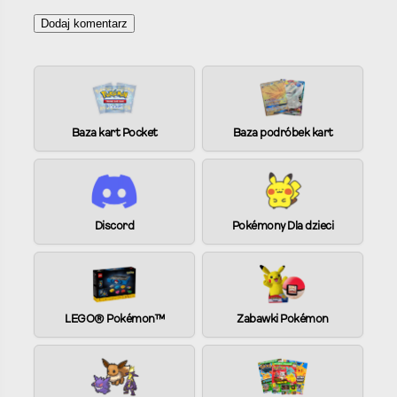
A
l
t
e
Baza kart Pocket
Baza podróbek kart
r
n
a
t
Discord
Pokémony Dla dzieci
i
v
e
:
LEGO® Pokémon™
Zabawki Pokémon