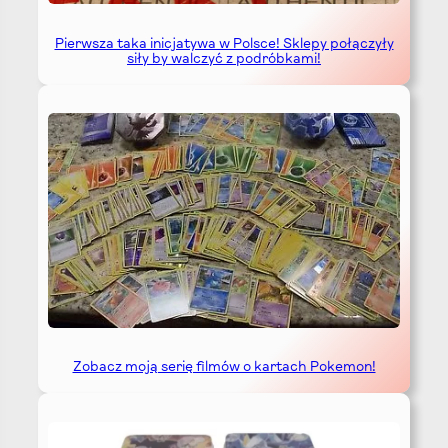
Pierwsza taka inicjatywa w Polsce! Sklepy połączyły
siły by walczyć z podróbkami!
Zobacz moją serię filmów o kartach Pokemon!