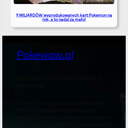
9 MILIARDÓW wyprodukowanych kart Pokemon na
rok, a to nadal za mało!
Pokewaw.pl
Dla trenerów (i ich rodziców!), którzy
chcą więcej
.
Pokewaw to największy polski serwis
fanowski, całkowicie poświęcony
światu Pokémon, skierowany dla dzieci i
ich rodziców. Znajdziesz u nas bazę kart