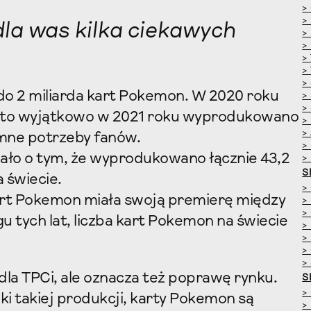
>
>
dla was kilka ciekawych
>
>
>
>
>
do 2 miliarda kart Pokemon. W 2020 roku
>
>
Za to wyjątkowo w 2021 roku wyprodukowano
>
>
omne potrzeby fanów.
>
ało o tym, że wyprodukowano łącznie 43,2
>
S
 świecie.
>
t Pokemon miała swoją premierę między
>
>
gu tych lat, liczba kart Pokemon na świecie
>
>
>
>
la TPCi, ale oznacza też poprawę rynku.
S
>
i takiej produkcji, karty Pokemon są
>