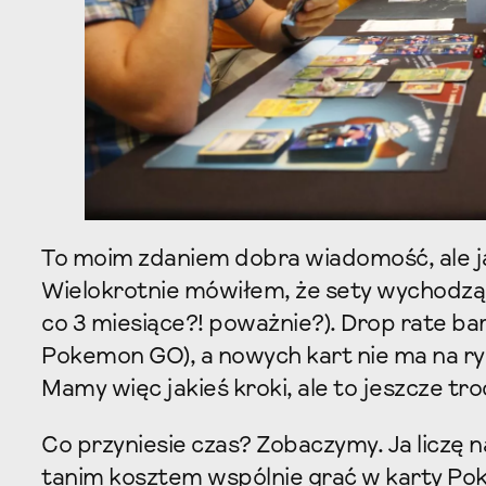
To moim zdaniem dobra wiadomość, ale ja
Wielokrotnie mówiłem, że sety wychodzą z
co 3 miesiące?! poważnie?). Drop rate ba
Pokemon GO), a nowych kart nie ma na ry
Mamy więc jakieś kroki, ale to jeszcze tr
Co przyniesie czas? Zobaczymy. Ja liczę na
tanim kosztem wspólnie grać w karty Po