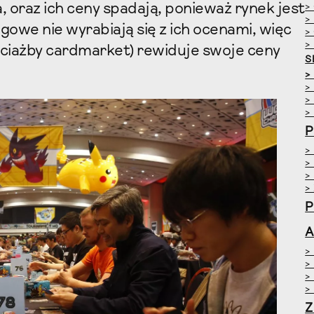
 oraz ich ceny spadają, ponieważ rynek jest
>
>
owe nie wyrabiają się z ich ocenami, więc
>
>
ociażby cardmarket) rewiduje swoje ceny
S
>
>
>
>
P
>
>
>
>
P
A
>
>
>
>
Z