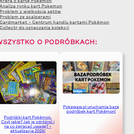
 Afera o kartę Pokemon
 Analiza rynku kart Pokemon
 Problem z wielkością setów
 Problem ze scalperami
 Cardmarket – Centrum handlu kartami Pokémon
 Collectr do oznaczania kolekcji
WSZYSTKO O PODRÓBKACH:
Pokewaw.pl uruchamia bazę
podróbek kart Pokémon!
Podróbki kart Pokémon.
Czyli jakie? Jak je odróżnić i
na co zwracać uwagę? –
aktualizacja 2026!