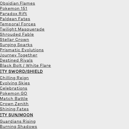
 Obsidian Flames
 Pokemon 151
 Paradox Rift
 Paldean Fates
 Temporal Forces
 Twilight Masquerade
 Shrouded Fable
 Stellar Crown
 Surging Sparks
 Prismatic Evolutions
 Journey Together
 Destined Rivals
 Black Bolt / White Flare
ETY SWORD/SHIELD
 Chilling Reign
 Evolving Skies
 Celebrations
 Pokemon GO
 Match Battle
 Crown Zenith
 Shining Fates
ETY SUN/MOON
 Guardians Rising
 Burning Shadows