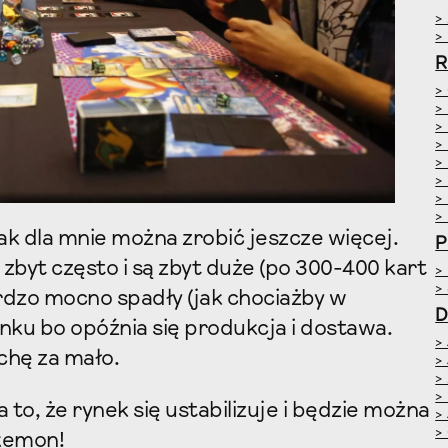
>
>
R
>
>
>
>
>
>
>
>
k dla mnie można zrobić jeszcze więcej.
P
byt często i są zbyt duże (po 300-400 kart
>
>
rdzo mocno spadły (jak chociażby w
D
nku bo opóźnia się produkcja i dostawa.
>
ochę za mało.
>
>
>
 to, że rynek się ustabilizuje i będzie można
>
>
kemon!