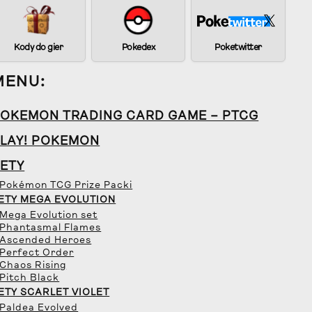
Kody do gier
Pokedex
Poketwitter
MENU:
OKEMON TRADING CARD GAME – PTCG
LAY! POKEMON
ETY
 Pokémon TCG Prize Packi
ETY MEGA EVOLUTION
 Mega Evolution set
 Phantasmal Flames
 Ascended Heroes
 Perfect Order
 Chaos Rising
 Pitch Black
ETY SCARLET VIOLET
 Paldea Evolved