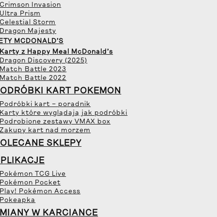
 Crimson Invasion
 Ultra Prism
 Celestial Storm
 Dragon Majesty
ETY MCDONALD’S
 Karty z Happy Meal McDonald’s
 Dragon Discovery (2025)
 Match Battle 2023
 Match Battle 2022
ODRÓBKI KART POKEMON
 Podróbki kart – poradnik
 Karty które wyglądają jak podróbki
 Podrobione zestawy VMAX box
 Zakupy kart nad morzem
OLECANE SKLEPY
PLIKACJE
 Pokémon TCG Live
 Pokémon Pocket
 Play! Pokémon Access
 Pokeapka
MIANY W KARCIANCE