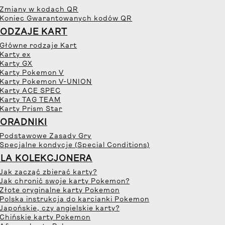
 Zmiany w kodach QR
 Koniec Gwarantowanych kodów QR
ODZAJE KART
 Główne rodzaje Kart
 Karty ex
 Karty GX
 Karty Pokemon V
 Karty Pokemon V-UNION
 Karty ACE SPEC
 Karty TAG TEAM
 Karty Prism Star
ORADNIKI
 Podstawowe Zasady Gry
 Specjalne kondycje (Special Conditions)
LA KOLEKCJONERA
 Jak zacząć zbierać karty?
 Jak chronić swoje karty Pokemon?
 Złote oryginalne karty Pokemon
 Polska instrukcja do karcianki Pokemon
 Japońskie, czy angielskie karty?
 Chińskie karty Pokemon