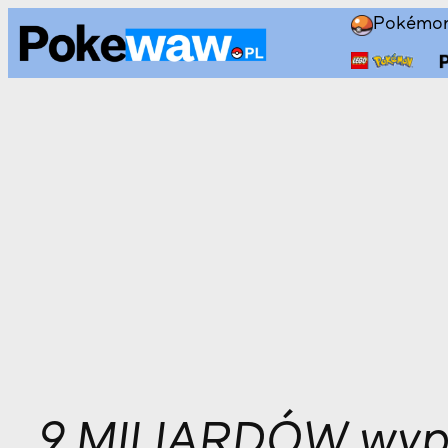
Przejdź
Pokémo
do
treści
9 MILIARDÓW wy