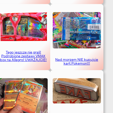
Tego jeszcze nie grali!
Podrobione zestawy VMAX
Nad morzem NIE kupujcie
box na Allegro! UWAŻAJCIE!
kart Pokemon!!!