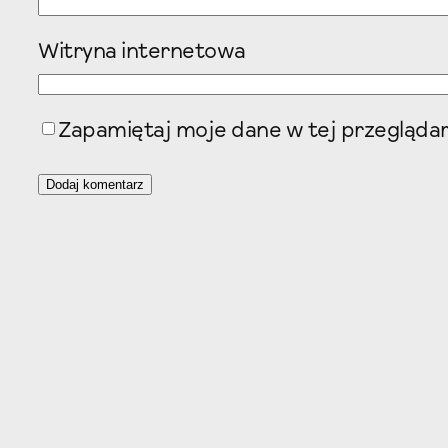
Witryna internetowa
Zapamiętaj moje dane w tej przeglądar
A
l
t
e
r
n
a
t