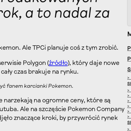
ok, a to nadal za
kemon. Ale TPCi planuje coś z tym zrobić.
P
P
erwisie Polygon (
źródło
), który daje nowe
S
cały czas brakuje na rynku.
>
S
j być fanem karcianki Pokemon.
>
>
ze narzekają na ogromne ceny, które są
>
>
 jutuba. Ale na szczęście Pokemon Company
>
>
odjęło znaczące kroki, by przywrócić rynek
S
>