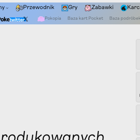
ny
Przewodnik
Gry
Zabawki
Karc
Pokopia
Baza kart Pocket
Baza podróbe
produkowanych