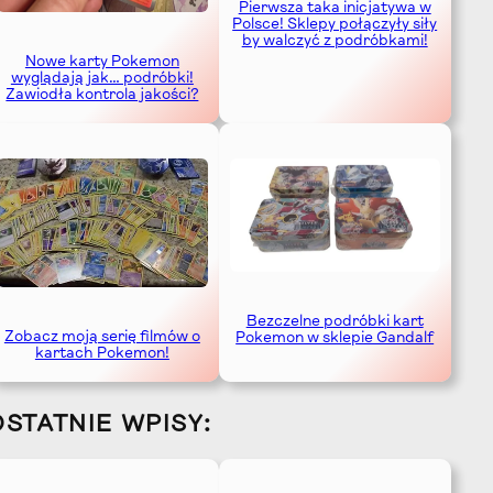
Pierwsza taka inicjatywa w
Polsce! Sklepy połączyły siły
by walczyć z podróbkami!
Nowe karty Pokemon
wyglądają jak… podróbki!
Zawiodła kontrola jakości?
Bezczelne podróbki kart
Zobacz moją serię filmów o
Pokemon w sklepie Gandalf
kartach Pokemon!
OSTATNIE WPISY: