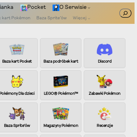
ianka
Pocket
O Serwisie
Szukaj
k kart Pokémon
Baza Sprite’ów
Więcej
Baza kart Pocket
Baza podróbek kart
Discord
Pokémony Dla dzieci
LEGO® Pokémon™
Zabawki Pokémon
Baza Sprite’ów
Magazyny Pokémon
Recenzje